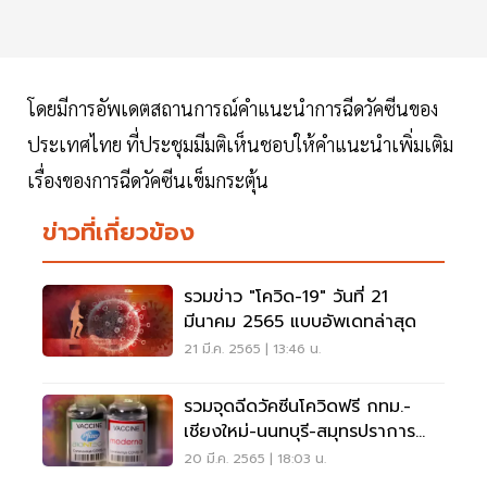
โดยมีการอัพเดตสถานการณ์คำแนะนำการฉีดวัคซีนของ
ประเทศไทย ที่ประชุมมีมติเห็นชอบให้คำแนะนำเพิ่มเติม
เรื่องของการฉีดวัคซีนเข็มกระตุ้น
ข่าวที่เกี่ยวข้อง
รวมข่าว "โควิด-19" วันที่ 21
มีนาคม 2565 แบบอัพเดทล่าสุด
21 มี.ค. 2565 | 13:46 น.
รวมจุดฉีดวัคซีนโควิดฟรี กทม.-
เชียงใหม่-นนทบุรี-สมุทรปราการ
เช็คที่นี่
20 มี.ค. 2565 | 18:03 น.