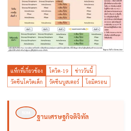
แท็กที่เกี่ยวข้อง
โควิด-19
ข่าววันนี้
วัคซีนโควิดเด็ก
วัคซีนบูสเตอร์
โอมิครอน
ฐานเศรษฐกิจดิจิทัล