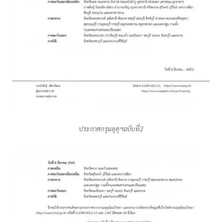
ประกาศกรุมอุตุฯฉบับที่2