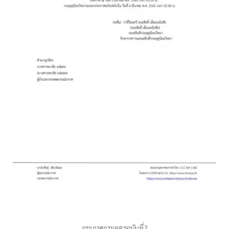
กระกาศกรมอุตุฯฉบับที่2