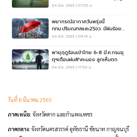
ร้อน
04 มี.ค. 2565 | 07:55 น.
พยากรณ์อากาศวันพรุ่งนี้
กทม.ปริมณฑลและ25จว. มีฝนร้อย
ละ 10-30
04 มี.ค. 2565 | 09:19 น.
พายุฤดูร้อนเข้าไทย 6-8 มี.ค.กรมอุ
ตุฯเตือนฝนฟ้าคะนอง ลูกเห็บตก
04 มี.ค. 2565 | 17:50 น.
วันที่ 8 มีนาคม 2565
ภาคเหนือ
: จังหวัดตาก และกำแพงเพชร
ภาคกลาง
: จังหวัดนครสวรรค์ อุทัยธานี ชัยนาท กาญจนบุรี