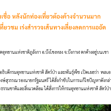
เชื่อ หลังนักท่องเที่ยวต้องค้างจำนวนมาก
ที่ยวชม เร่งสำรวจเส้นทางเลี่ยงลดการแออัด
ตอุทยานแห่งชาติภูลังกา อ.บึงโขงหลง จ.บึงกาฬ ตกค้างอยู่บนเขา
 อธิบดีกรมอุทยานแห่งชาติ สัตว์ป่า และพันธุ์พืช เปิดเผยว่า พลเ
ษ์สุวรรณ รองนายกรัฐมนตรี ได้สั่งกำชับในการแก้ไขปัญหาดังกล่
ธรรมชาติและสิ่งแวดล้อม ได้สั่งการให้กรมอุทยานแห่งชาติ สัตว์ป่า