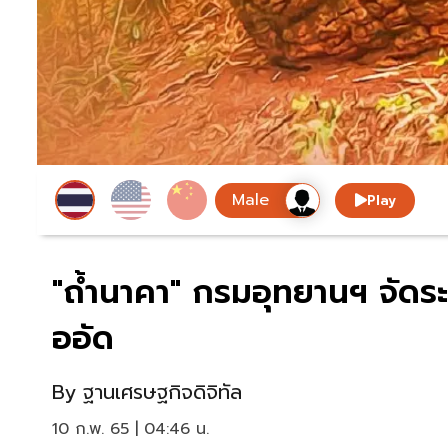
Play
"ถ้ำนาคา" กรมอุทยานฯ จัดร
ออัด
By
ฐานเศรษฐกิจดิจิทัล
10 ก.พ. 65 | 04:46 น.