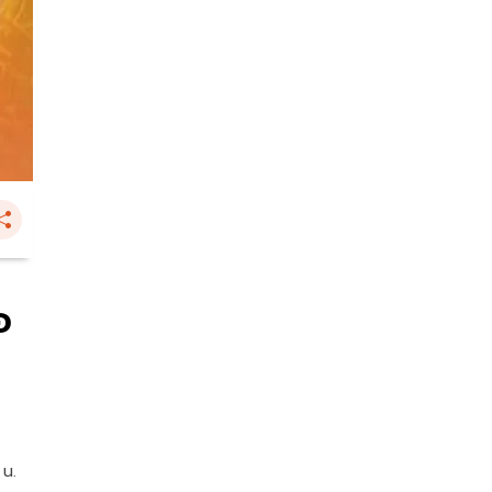
อ
 น.