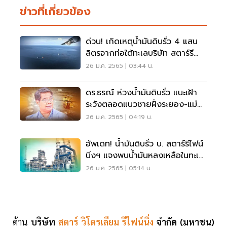
ข่าวที่เกี่ยวข้อง
ด่วน! เกิดเหตุน้ำมันดิบรั่ว 4 แสน
ลิตรจากท่อใต้ทะเลบริษัท สตาร์รี
ไฟน์นิ่งฯ
26 ม.ค. 2565 | 03:44 น.
ดร.ธรณ์ ห่วงน้ำมันดิบรั่ว แนะเฝ้า
ระวังตลอดแนวชายฝั่งระยอง-แม่
รำพึง
26 ม.ค. 2565 | 04:19 น.
อัพเดท! น้ำมันดิบรั่ว บ. สตาร์รีไฟน์
นิ่งฯ แจงพบน้ำมันหลงเหลือในทะเล
20 ตัน
26 ม.ค. 2565 | 05:14 น.
ด้าน
บริษัท
สตาร์ วิโตรเลียม รีไฟน์นิ่ง
จำกัด (มหาชน)