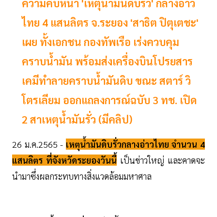
ความคืบหน้า 'เหตุน้ำมันดิบรั่ว' กลางอ่าว
ไทย 4 แสนลิตร จ.ระยอง 'สาธิต ปิตุเตชะ'
เผย ทั้งเอกชน กองทัพเรือ เร่งควบคุม
คราบน้ำมัน พร้อมส่งเครื่องบินโปรยสาร
เคมีทำลายคราบน้ำมันดิบ ขณะ สตาร์ วิ
โตรเลียม ออกแถลงการณ์ฉบับ 3 ทช. เปิด
2 สาเหตุน้ำมันรั่ว (มีคลิป)
26 ม.ค.2565 -
เหตุน้ำมันดิบรั่วกลางอ่าวไทย จำนวน 4
แสนลิตร ที่จังหวัดระยองวันนี้
เป็นข่าวใหญ่ และคาดจะ
นำมาซึ่งผลกระทบทางสิ่งแวดล้อมมหาศาล