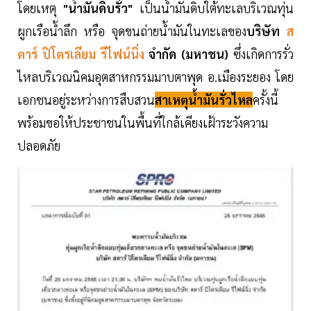
โดยเหตุ
"น้ำมันดิบรั่ว"
เป็นน้ำมันดิบใต้ทะเลบริเวณทุ่น
ผูกเรือน้ำลึก หรือ จุดขนถ่ายน้ำมันในทะเลของ
บริษัท
ส
ตาร์ ปิโตรเลียม รีไฟน์นิ่ง
จำกัด (มหาชน)
ซึ่งเกิดการรั่ว
ไหลบริเวณนิคมอุตสาหกรรมมาบตาพุด อ.เมืองระยอง โดย
เอกชนอยู่ระหว่างการสืบสวน
สาเหตุน้ำมันรั่วไหล
ครั้งนี้
พร้อมขอให้ประชาชนในพื้นที่ใกล้เคียงเฝ้าระวังความ
ปลอดภัย