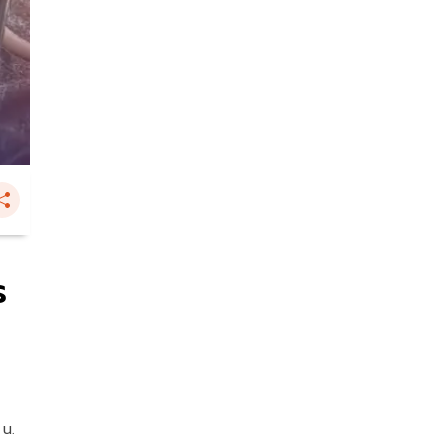
ร
 น.