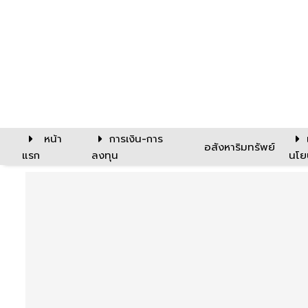
หน้า
การเงิน-การ
อสังหาริมทรัพย์
แรก
ลงทุน
นโย