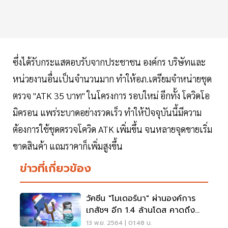
ซึ่งได้รับกระแสตอบรับจากประชาชน องค์กร บริษัทและ
หน่วยงานอื่นเป็นจำนวนมาก ทำให้อภ.เตรียมจำหน่ายชุด
ตรวจ "ATK 35 บาท" ในโครงการ รอบใหม่ อีกทั้ง โควิดโอ
มิครอน แพร่ระบาดอย่างรวดเร็ว ทำให้ปัจจุบันนี้มีความ
ต้องการใช้ชุดตรวจโควิด ATK เพิ่มขึ้น จนหลายจุดขายเริ่ม
ขาดสินค้า แถมราคาก็เพิ่มสูงขึ้น
ข่าวที่เกี่ยวข้อง
วัคซีน "โมเดอร์นา" ผ่านองค์การ
เภสัชฯ อีก 1.4 ล้านโดส คาดถึง
ไทยปลายเดือน พ.ย.
13 พ.ย. 2564 | 01:48 น.