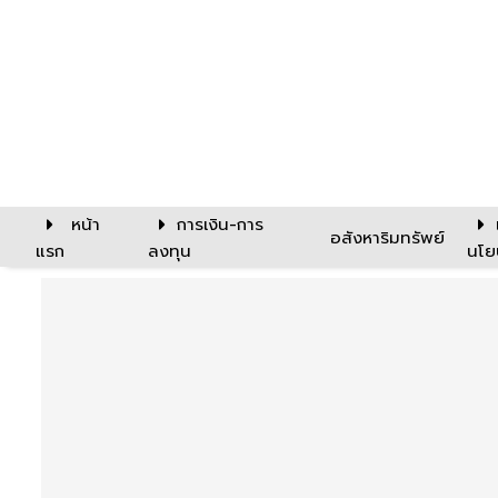
หน้า
การเงิน-การ
อสังหาริมทรัพย์
แรก
ลงทุน
นโย