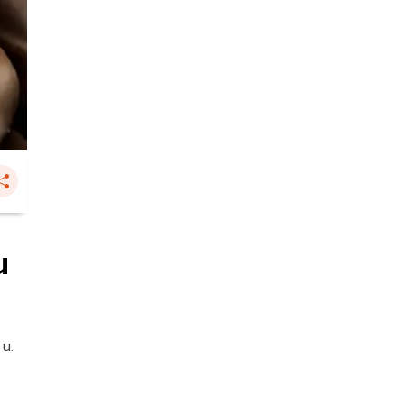
น
 น.