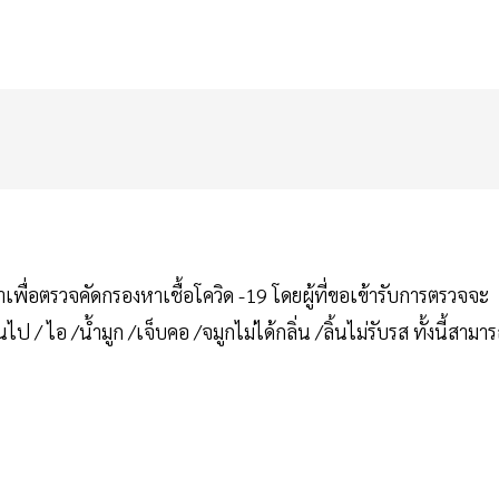
ื่อตรวจคัดกรองหาเชื้อโควิด -19 โดยผู้ที่ขอเข้ารับการตรวจจะ
ไป / ไอ /น้ำมูก /เจ็บคอ /จมูกไม่ได้กลิ่น /ลิ้นไม่รับรส ทั้งนี้สามา