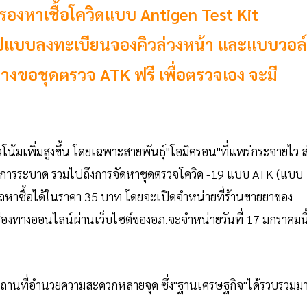
รองหาเชื้อโควิดแบบ Antigen Test Kit
งรูปแบบลงทะเบียนจองคิวล่วงหน้า และแบบวอล
ทางขอชุดตรวจ ATK ฟรี เพื่อตรวจเอง จะมี
น้มเพิ่มสูงขึ้น โดยเฉพาะสายพันธุ์"โอมิครอน"ที่แพร่กระจายไว ส
สกัดการระบาด รวมไปถึงการจัดหาชุดตรวจโควิด -19 แบบ ATK (แบบ
าซื้อได้ในราคา 35 บาท โดยจะเปิดจำหน่ายที่ร้านขายยาของ
นช่องทางออนไลน์ผ่านเว็บไซต์ของอภ.จะจำหน่ายวันที่ 17 มกราคมนี
ดสถานที่อำนวยความสะดวกหลายจุด ซึ่ง"ฐานเศรษฐกิจ"ได้รวบรวมม