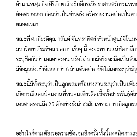
ด้าน นพ.ศุภกิจ ศิริลักษณ์ อธิบดีกรมวิทยาศาสตร์การแพทย์
ต้องตรวจสอบก่อนว่าเป็นข่าวจริง หรือรายงานอย่างเป็นทางก
ตลอดเวลา
ขณะที่ ศ.เกียรติคุณ วสันต์ จันทราทิตย์ หัวหน้าศูนย์จ
มหาวิทยาลัยมหิดล บอกว่า เร็วๆ นี้ คงจะทราบแน่ชัดว่ามี
ระบุชื่อกันว่า เดลตาครอน หรือไม่ หากมีจริง จะถือเป็นต
มีข้อมูลส่งเข้าจีเสส กว่า 6 ล้านตัวอย่าง ก็ยังไม่เคยระบุว่
ขณะนี้มีทั้งระบุว่าเป็นลูกผสมหรือบางส่วนระบุว่าเป็นเพี
เกิดกรณีแคมป์คนงานที่พบคนเดียวติดเชื้อทั้งสายพันธุ์อ
เดลตาครอนถึง 25 ตัวอย่างยังน่าสงสัย เพราะการเกิดลูกผส
อย่างไรก็ตาม ต้องรอความชัดเจนอีกครั้ง ทั้งนี้เทคนิคก