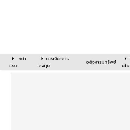
หน้า
การเงิน-การ
อสังหาริมทรัพย์
แรก
ลงทุน
นโย