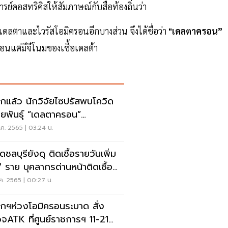
ย์คอสทริคิสให้สัมภาษณ์กับสื่อท้องถิ่นว่า
เดลตาและไวรัสโอมิครอนอีกบางส่วน จึงได้ชื่อว่า
"เดลตาครอน”
รอนแต่มีจีโนมของเชื้อเดลต้า
ีกแล้ว นักวิจัยไซปรัสพบโควิด
ยพันธุ์ “เดลตาครอน”
ltacron)
ค. 2565 | 03:24 น.
ดชลบุรียังดุ ติดเชื้อรายวันเพิ่ม
 ราย บุคลากรด่านหน้าติดเชื้อ
ราย
ค. 2565 | 00:27 น.
กฯห่วงโอมิครอนระบาด สั่ง
ATK ที่ศูนย์ราชการฯ 11-21