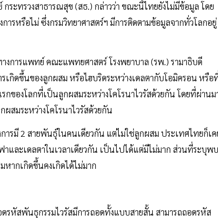
 กระทรวงสาธารณสุข (สธ.) กล่าวว่า ขณะนี้ไทยยังไม่มีข้อมูล โดย
ารหรือไม่ ซึ่งกรมวิทยาศาสตร์ฯ มีการติดตามข้อมูลจากทั่วโลกอยู่
ีโนมทางการแพทย์ คณะแพทยศาสตร์ โรงพยาบาล (รพ.) รามาธิบดี
การเกิดขึ้นของลูกผสม หรือไฮบริดระหว่างเดลตากับโอมิครอน หรือที
ัวแรกของโลกที่เป็นลูกผสมระหว่างโคโรนาไวรัสด้วยกัน โดยที่ผ่านม
ามีลูกผสมระหว่างโคโรนาไวรัสด้วยกัน
ยงการมี 2 สายพันธุ์ในคนเดียวกัน แต่ไม่ใช่ลูกผสม ประเทศไทยก็เค
ัลฟาและเดลตาในเวลาเดียวกัน เป็นไปได้แต่มีไม่มาก ส่วนที่ระบุพ
มหากเกิดขึ้นคงเกิดได้ไม่มาก
ารถอดรหัสพันธุกรรมไวรัสมีการถอดทั้งแบบสายสั้น สามารถถอดรหัส