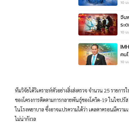
ม.ค.น
10 ม.
จีนพ
ระด
10 ม.
IMH
คนไ
10 ม.
ทีมวิจัยได้วิเคราะห์ตัวอย่างสิ่งส่งตรวจ จำนวน 25 รายการใ
ของโครงการติดตามการกลายพันธุ์ของโควิด-19 ในไซปรัส ขณะ
ในโรงพยาบาล ซึ่งอาจแปรความได้ว่า เดลตาครอนมีความเช
ไม่น่ากังวล