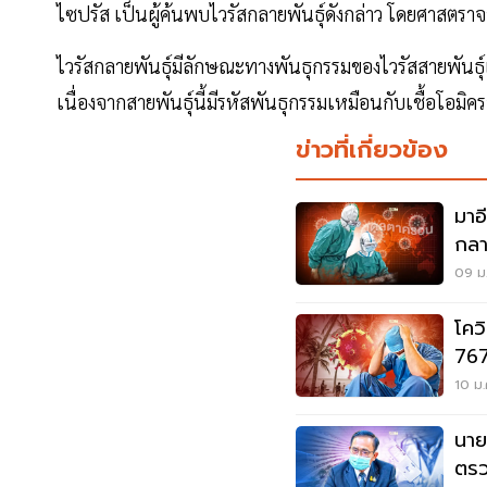
ไซปรัส เป็นผู้ค้นพบไวรัสกลายพันธุ์ดังกล่าว โดยศาสตราจาร
ไวรัสกลายพันธุ์มีลักษณะทางพันธุกรรมของไวรัสสายพันธุ์
เนื่องจากสายพันธุ์นี้มีรหัสพันธุกรรมเหมือนกับเชื้อโอมิค
ข่าวที่เกี่ยวข้อง
มาอ
กลา
(De
09 ม.
โควิ
767
12 
10 ม.
นาย
ตรวจ