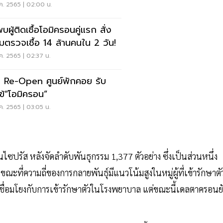
ี้
ค. 2565 | 02:00 น.
บผู้ติดเชื้อโอมิครอนคู่แรก สั่ง
มตรวจเชื้อ 14 ล้านคนใน 2 วัน!
ค. 2565 | 02:37 น.
 Re-Open ศูนย์พักคอย รับ
ข้“โอมิครอน”
ค. 2565 | 03:05 น.
นไซปรัส หลังจัดลำดับพันธุกรรม 1,377 ตัวอย่าง ซึ่งเป็นส่วนหนึ่ง
ที่ความถี่ของการกลายพันธุ์มีแนวโน้มสูงในหมู่ผู้ที่เข้ารักษาตั
ื่อมโยงกับการเข้ารักษาตัวในโรงพยาบาล แต่ขณะนี้เดลตาครอนยั