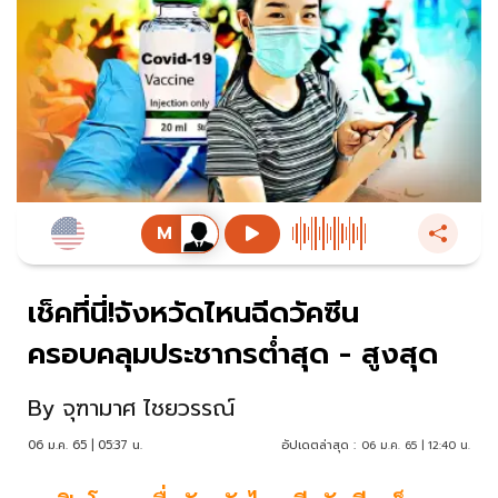
เช็คที่นี่!จังหวัดไหนฉีดวัคซีน
ครอบคลุมประชากรต่ำสุด - สูงสุด
By
จุฑามาศ ไชยวรรณ์
06 ม.ค. 65 | 05:37 น.
อัปเดตล่าสุด :
06 ม.ค. 65 | 12:40 น.