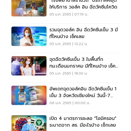
"โรงพยาบาลราชวิถี" ประกาศหยุด
ให้บริการ วอล์ค อิน ฉีดวัคซีนโควิด
05 ม.ค. 2565 | 07:19 น.
รวมจุดวอล์ค อิน ฉีดวัคซีนเข็ม 3 มี
ที่ไหนบ้าง เช็คเลย
05 ม.ค. 2565 | 12:22 น.
จุดฉีดวัคซีนเข็ม 3 ในพื้นที่ก
ทม.เดือนมกราคม มีที่ไหนบ้าง เช็ค
เลย
05 ม.ค. 2565 | 18:30 น.
อัพเดทจุดวอล์คอิน ฉีดวัคซีนเข็ม 1
เข็ม 3 จังหวัดเชียงใหม่ วันนี้-7
ม.ค.2565
06 ม.ค. 2565 | 00:00 น.
เปิด 4 มาตรการชะลอ "โอมิครอน"
ระบาดจาก สธ. มีอะไรบ้าง เช็กเลย