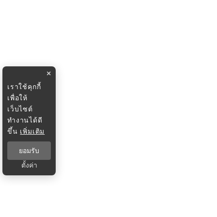
×
เราใช้คุกกี้
เพื่อให้
เว็บไซต์
ทำงานได้ดี
ขึ้น
เพิ่มเติม
ยอมรับ
ตั้งค่า