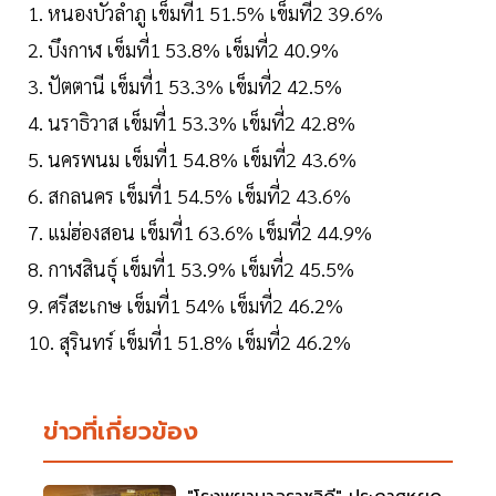
1. หนองบัวลำภู เข็มที่1 51.5% เข็มที่2 39.6%
2. บึงกาฬ เข็มที่1 53.8% เข็มที่2 40.9%
3. ปัตตานี เข็มที่1 53.3% เข็มที่2 42.5%
4. นราธิวาส เข็มที่1 53.3% เข็มที่2 42.8%
5. นครพนม เข็มที่1 54.8% เข็มที่2 43.6%
6. สกลนคร เข็มที่1 54.5% เข็มที่2 43.6%
7. แม่ฮ่องสอน เข็มที่1 63.6% เข็มที่2 44.9%
8. กาฬสินธุ์ เข็มที่1 53.9% เข็มที่2 45.5%
9. ศรีสะเกษ เข็มที่1 54% เข็มที่2 46.2%
10. สุรินทร์ เข็มที่1 51.8% เข็มที่2 46.2%
ข่าวที่เกี่ยวข้อง