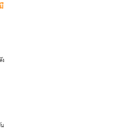
มี
ดัง
ัน