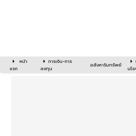
หน้า
การเงิน-การ
อสังหาริมทรัพย์
แรก
ลงทุน
นโย