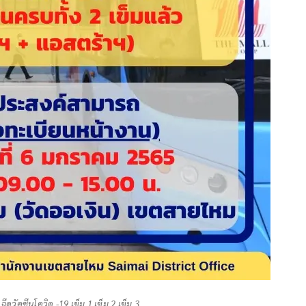
ีดวัคซีนโควิด -19 เข็ม 1,เข็ม 2,เข็ม 3