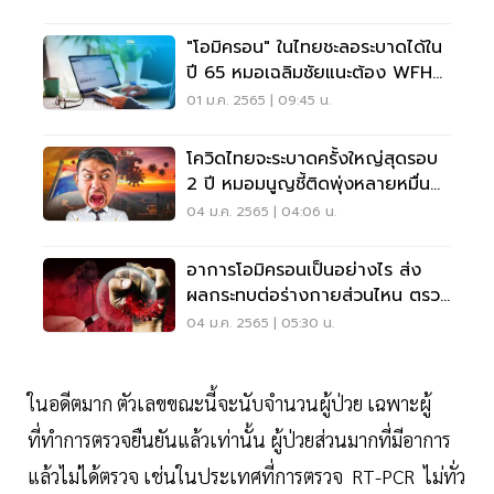
"โอมิครอน" ในไทยชะลอระบาดได้ใน
ปี 65 หมอเฉลิมชัยแนะต้อง WFH
100% หลังปีใหม่
01 ม.ค. 2565 | 09:45 น.
โควิดไทยจะระบาดครั้งใหญ่สุดรอบ
2 ปี หมอมนูญชี้ติดพุ่งหลายหมื่น
คนต่อวัน
04 ม.ค. 2565 | 04:06 น.
อาการโอมิครอนเป็นอย่างไร ส่ง
ผลกระทบต่อร่างกายส่วนไหน ตรวจ
แบบไหนได้ผล เช็ก
04 ม.ค. 2565 | 05:30 น.
ในอดีตมาก ตัวเลขขณะนี้จะนับจำนวนผู้ป่วย เฉพาะผู้
ที่ทำการตรวจยืนยันแล้วเท่านั้น ผู้ป่วยส่วนมากที่มีอาการ
แล้วไม่ได้ตรวจ เช่นในประเทศที่การตรวจ RT-PCR ไม่ทั่ว