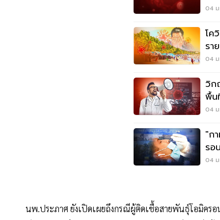
2,6
04 ม.
โคว
ราย
04 ม.
วิก
พื้น
04 ม.
"กาฬ
รอน
04 ม.
นพ.ประภาศ ยังเปิดเผยถึงกรณีผู้ติดเชื้อสายพันธุ์โอมิครอ