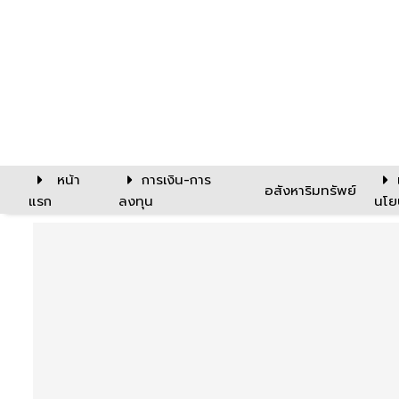
หน้า
การเงิน-การ
อสังหาริมทรัพย์
แรก
ลงทุน
นโย