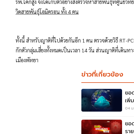
รพ.โคกสูง จึงได้เก็บตัวอย่างส่งตรวจหาสายพันธุ์ที่ศูนย์ว
วิดสายพันธุ์โอมิครอน ทั้ง 4 คน
ทั้งนี้ สำหรับญาติที่ไปด้วยกันอีก 1 คน ตรวจด้วยวิธี RT-PCR
กักตัวกลุ่มเสี่ยงทั้งหมดเป็นเวลา 14 วัน ส่วนญาติที่เดิ
เมืองพัทยา
ข่าวที่เกี่ยวข้อง
ยอด
เพิ
ล้า
04 ม.
ยอดโ
ราย