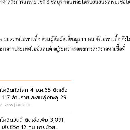
ิทยาศาสตร์การแพทย์ เขต 6 ชลบุรี
ก่อนที่จะได้รับยืนยันผลพบเชื้อโ
 ผลตรวจไม่พบเชื้อ ส่วนผู้สัมผัสเสี่ยงสูง 11 คน ยังไม่พบเชื้อ จึงได
นทางมาจากประเทศไอซ์แลนด์ อยู่ระหว่างรอผลการส่งตรวจหาเชื้อที่
โควิดทั่วโลก 4 ม.ค.65 ติดเชื้อ
่ม 1.17 ล้านราย สะสมพุ่งทะลุ 292
นราย
ค. 2565 | 00:29 น.
ควิดวันนี้ ติดเชื้อเพิ่ม 3,091
 เสียชีวิต 12 คน หายป่วย