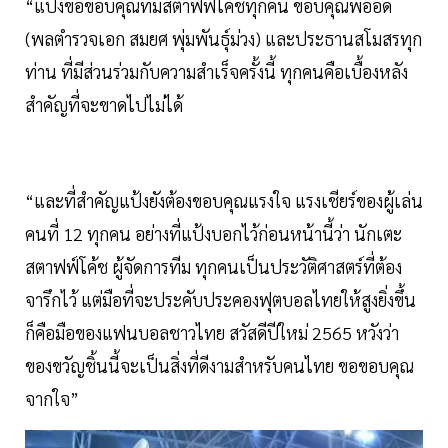
“แป้งขอขอบคุณทีมสตาฟฟ์โค้ชทุกคน ขอบคุณพี่อ๊อด
(พลตำรวจเอก สมยศ พุ่มพันธุ์ม่วง) และประธานสโมสรทุก
ท่าน ที่มีส่วนร่วมกับความสำเร็จครั้งนี้ ทุกคนคือเบื้องหลัง
สำคัญที่จะขาดไปไม่ได้
“และที่สำคัญแป้งยังต้องขอบคุณแรงใจ แรงเชียร์ของผู้เล่น
คนที่ 12 ทุกคน อย่างที่แป้งบอกไว้ก่อนหน้านี้ว่า นักเตะ
สตาฟฟ์โค้ช ผู้จัดการทีม ทุกคนเป็นประวัติศาสตร์ที่ต้อง
จารึกไว้ แต่มือที่จะประคับประคองฟุตบอลไทยให้สูงยิ่งขึ้น
ก็คือมือของแฟนบอลชาวไทย สวัสดีปีใหม่ 2565 หวังว่า
ของขวัญชิ้นนี้จะเป็นสิ่งที่ดีงามสำหรับคนไทย ขอขอบคุณ
จากใจ”