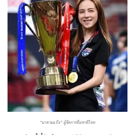
“มาดามแป้ง” ผู้จัดการทีมชาติไทย