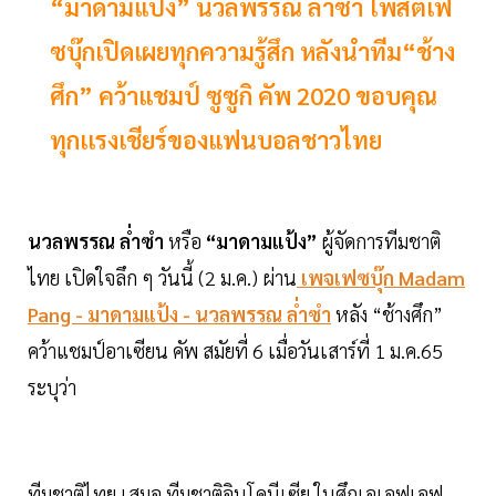
“มาดามแป้ง” นวลพรรณ ล่ำซำ โพสต์เฟ
ซบุ๊กเปิดเผยทุกความรู้สึก หลังนำทีม“ช้าง
ศึก” คว้าแชมป์ ซูซูกิ คัพ 2020 ขอบคุณ
ทุกเเรงเชียร์ของแฟนบอลชาวไทย
นวลพรรณ ล่ำซำ
หรือ
“มาดามแป้ง”
ผู้จัดการทีมชาติ
ไทย เปิดใจลึก ๆ วันนี้ (2 ม.ค.) ผ่าน
เพจเฟซบุ๊ก Madam
Pang - มาดามแป้ง - นวลพรรณ ล่ำซำ
หลัง “ช้างศึก”
คว้าแชมป์อาเซียน คัพ สมัยที่ 6 เมื่อวันเสาร์ที่ 1 ม.ค.65
ระบุว่า
ทีมชาติไทย เสมอ ทีมชาติอินโดนีเซีย ในศึกเอเอฟเอฟ