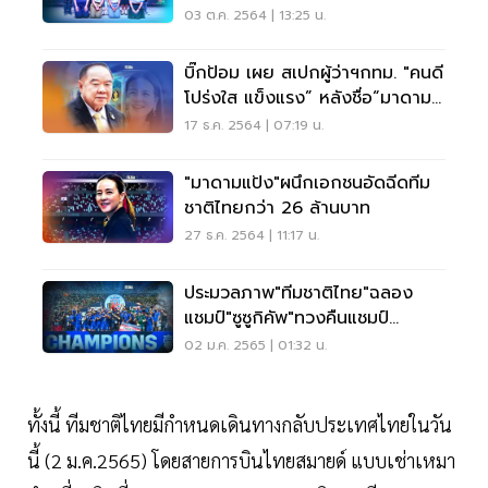
เหลือ 360องศาทั่วไทย
03 ต.ค. 2564 | 13:25 น.
บิ๊กป้อม เผย สเปกผู้ว่าฯกทม. "คนดี
โปร่งใส แข็งแรง” หลังชื่อ“มาดาม
แป้ง”โผล่
17 ธ.ค. 2564 | 07:19 น.
"มาดามแป้ง"ผนึกเอกชนอัดฉีดทีม
ชาติไทยกว่า 26 ล้านบาท
27 ธ.ค. 2564 | 11:17 น.
ประมวลภาพ"ทีมชาติไทย"ฉลอง
แชมป์"ซูซูกิคัพ"ทวงคืนแชมป์
อาเซียนสำเร็จ
02 ม.ค. 2565 | 01:32 น.
ทั้งนี้ ทีมชาติไทยมีกำหนดเดินทางกลับประเทศไทยในวัน
นี้ (2 ม.ค.2565) โดยสายการบินไทยสมายด์ แบบเช่าเหมา