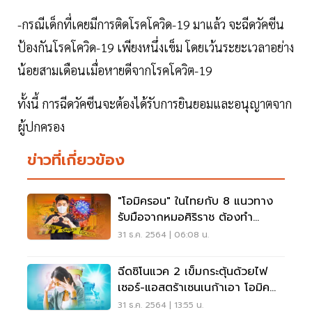
-กรณีเด็กที่เคยมีการติดโรคโควิด-19 มาแล้ว จะฉีดวัคซีน
ป้องกันโรคโควิด-19 เพียงหนึ่งเข็ม โดยเว้นระยะเวลาอย่าง
น้อยสามเดือนเมื่อหายดีจากโรคโควิต-19
ทั้งนี้ การฉีดวัคซีนจะต้องได้รับการยินยอมและอนุญาตจาก
ผู้ปกครอง
ข่าวที่เกี่ยวข้อง
"โอมิครอน" ในไทยกับ 8 แนวทาง
รับมือจากหมอศิริราช ต้องทำ
อย่างไรบ้าง เช็กเลย
31 ธ.ค. 2564 | 06:08 น.
ฉีดซิโนแวค 2 เข็มกระตุ้นด้วยไฟ
เซอร์-แอสตร้าเซนเนก้าเอา โอมิค
รอน ไม่อยู่
31 ธ.ค. 2564 | 13:55 น.