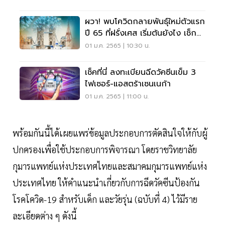
ผวา! พบโควิดกลายพันธุ์ใหม่ตัวแรก
ปี 65 ที่ฝรั่งเศส เริ่มต้นยังไง เช็ก
เลย
01 ม.ค. 2565 | 10:30 น.
เช็คที่นี่ ลงทะเบียนฉีดวัคซีนเข็ม 3
ไฟเซอร์-แอสตร้าเซนเนก้า
01 ม.ค. 2565 | 11:00 น.
พร้อมกันนี้ได้เผยแพร่ข้อมูลประกอบการตัดสินใจให้กับผู้
ปกครองเพื่อใช้ประกอบการพิจารณา โดยราชวิทยาลัย
กุมารแพทย์แห่งประเทศไทยและสมาคมกุมารแพทย์แห่ง
ประเทศไทย ให้คำแนะนำเกี่ยวกับการฉีดวัคซีนป้องกัน
โรคโควิด-19 สำหรับเด็ก และวัยรุ่น (ฉบับที่ 4) ไว้มีราย
ละเอียดต่าง ๆ ดังนี้