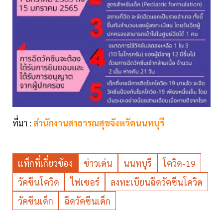
ที่มา :
สำนักงานสาธารณสุขจังหวัดนนทบุรี
แท็กที่เกี่ยวข้อง
ข่าวเด่น
นนทบุรี
โควิด-19
วัคซีนโควิด
ไฟเซอร์
ลงทะเบียนฉีดวัคซีนโควิด
วัคซีนเด็ก
ฉีดวัคซีนเด็ก