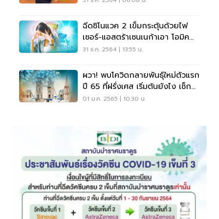
31 ธ.ค. 2564 | 06:08 น.
ฉีดซิโนแวค 2 เข็มกระตุ้นด้วยไฟ
เซอร์-แอสตร้าเซนเนก้าเอา โอมิค
รอน ไม่อยู่
31 ธ.ค. 2564 | 13:55 น.
ผวา! พบโควิดกลายพันธุ์ใหม่ตัวแรก
ปี 65 ที่ฝรั่งเศส เริ่มต้นยังไง เช็ก
เลย
01 ม.ค. 2565 | 10:30 น.