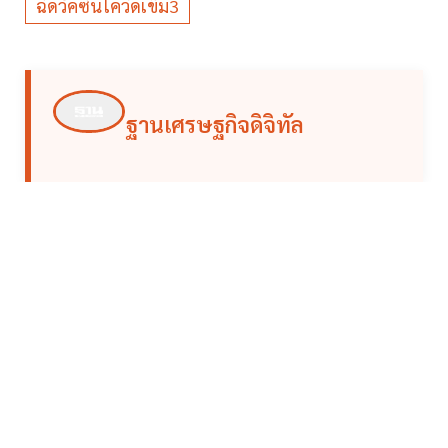
ฉีดวัคซีนโควิดเข็ม3
ฐานเศรษฐกิจดิจิทัล