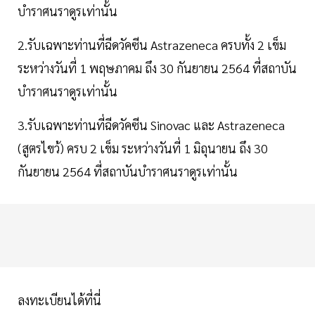
บำราศนราดูรเท่านั้น
2.รับเฉพาะท่านที่ฉีดวัคซีน Astrazeneca ครบทั้ง 2 เข็ม
ระหว่างวันที่ 1 พฤษภาคม ถึง 30 กันยายน 2564 ที่สถาบัน
บำราศนราดูรเท่านั้น
3.รับเฉพาะท่านที่ฉีดวัคซีน Sinovac และ Astrazeneca
(สูตรไขว้) ครบ 2 เข็ม ระหว่างวันที่ 1 มิถุนายน ถึง 30
กันยายน 2564 ที่สถาบันบำราศนราดูรเท่านั้น
ลงทะเบียนได้ที่นี่