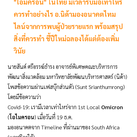
"โอมิครอน" ในไทย มีเวลารับมือเท่าไหร่
ควรทำอย่างไร อ.นิด้ามองอนาคตไทม
ไลน์จากการพบผู้ป่วยรายแรก พร้อมสรุป
สิ่งที่ควรทำ ชี้ปีใหม่ฉลองได้แต่ต้องเพิ่ม
วินัย
นายสันต์ ศรีอรรฆ์ธำรง อาจารย์พิเศษคณะบริหารการ
พัฒนาสิ่งแวดล้อม มหาวิทยาลัยพัฒนบริหารศาสตร์ (นิด้า)
โพสข้อความผ่านเฟสบุ๊กส่วนตัว (Sunt Srianthumrong)
โดยมีข้อความว่า
Covid-19: เรามีเวลาเท่าไหร่จาก 1st Local
Omicron
(
โอไมครอน
) เมื่อวันที่ 19 ธ.ค.
มองอนาคตจาก Timeline ที่ผ่านมาของ South Africa