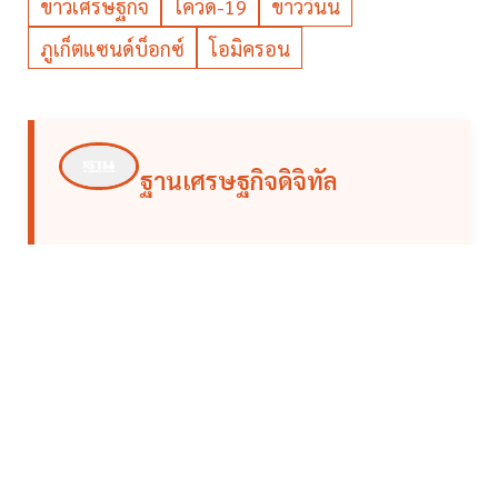
ข่าวเศรษฐกิจ
โควิด-19
ข่าววันนี้
ภูเก็ตแซนด์บ็อกซ์
โอมิครอน
ฐานเศรษฐกิจดิจิทัล