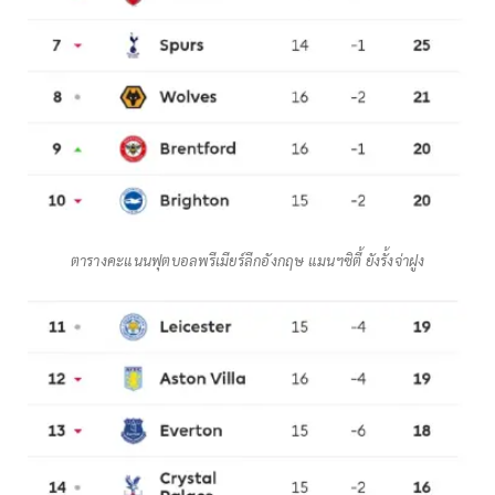
ตารางคะแนน​ฟุตบอล​พรีเมียร์​ลีก​อังกฤษ​ แมนฯซิตี้ ยังรั้งจ่าฝูง