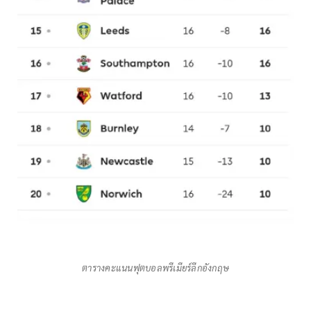
ตาราง​คะแนน​ฟุตบอล​พรีเมียร์​ลีก​อังกฤษ​