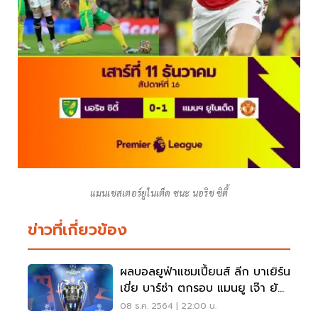
แมนเชสเตอร์​ยู​ไนเต็ด​ ชนะ นอริช ซิตี้​
ข่าวที่เกี่ยวข้อง
ผลบอลยูฟ่าแชมเปี้ยนส์ ลีก บาเยิร์น​
เขี่ย บาร์ซ่า ตกรอบ แมนยู เจ๊า ยัง
บอยส์
08 ธ.ค. 2564 | 22:00 น.