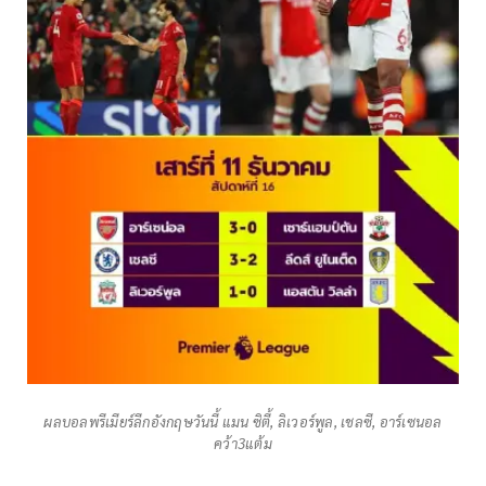
ผลบอลพรีเมียร์​ลีก​อังกฤษ​วันนี้ แมน ซิตี้, ลิเวอร์พูล, เชลซี, อาร์เซนอล​
คว้า3แต้ม