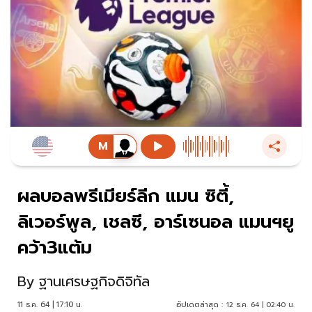
ผลบอลพรีเมียร์ลีก แมน ซิตี้,
ลิเวอร์พูล​, เชลซี, อาร์เซนอล แมนฯยู
คว้า3แต้ม
By
ฐานเศรษฐกิจดิจิทัล
11 ธ.ค. 64 | 17:10 น.
อัปเดตล่าสุด :
12 ธ.ค. 64 | 02:40 น.