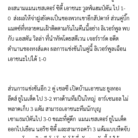
ลงสนามแมนเชสเตอร์ ซิตี้ เอาชนะ วูลฟ์แฮมป์ตัน ไป 1-
0 ส่งผลให้จ่าฝูงยังคงเป็นของพวกเขาอีกสัปดาห์ ส่วนคู่บิ๊ก
แมตซ์ที่หลายคนเฝ้าติดตามกันในคืนนี้อย่าง ลิเวอร์พูล พบ
กับ แอสตัน วิลล่า ที่นำทัพโดยสตีเวน เจอร์ราร์ด อดีต
ตำนานของหงส์แดง ผลการแข่งขันในคู่นี้ ลิเวอร์พูล​เฉือน
เอาชนะไปได้ 1-0
ส่วนการแข่งขันอีก 2 คู่ เชลซี เปิดบ้านเอาชนะ ยูงทอง
ลีดส์ ยูไนเต็ด ไป 3-2 ทางด้านทีมปืนใหญ่ อาร์เซนอล ไม่
พลาดเก็บ 3 แต้ม สามารถเอาชนะทีมนักบุญ
เซาแธมป์ตันไป 3-0 ขณะที่คู่ดึก แมนเชสเตอร์ ยูไนเต็ด
ออกไปเยือน นอริช ซิตี้ และสามารถคว้า 3 แต้มแบบหืดจับ