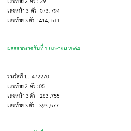
เลขท้าย 2 ตัว : 29
เลขหน้า 3 ตัว : 073, 794
เลขท้าย 3 ตัว : 414, 511
ผลสลากงวดวันที่ 1 เมษายน 2564
รางวัลที่ 1 : 472270
เลขท้าย 2 ตัว : 05
เลขหน้า 3 ตัว : 283 ,755
เลขท้าย 3 ตัว : 393 ,577