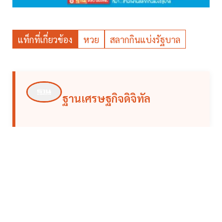
แท็กที่เกี่ยวข้อง
หวย
สลากกินแบ่งรัฐบาล
ฐานเศรษฐกิจดิจิทัล