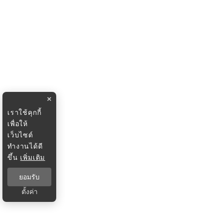
×
เราใช้คุกกี้
เพื่อให้
เว็บไซต์
ทำงานได้ดี
ขึ้น
เพิ่มเติม
ยอมรับ
ตั้งค่า