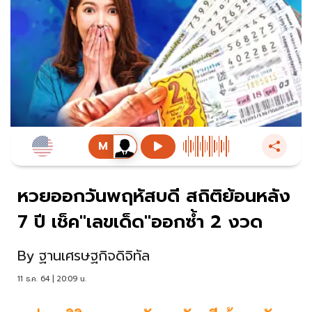
หวยออกวันพฤหัสบดี สถิติย้อนหลัง
7 ปี เช็ค"เลขเด็ด"ออกซ้ำ 2 งวด
By
ฐานเศรษฐกิจดิจิทัล
11 ธ.ค. 64 | 20:09 น.