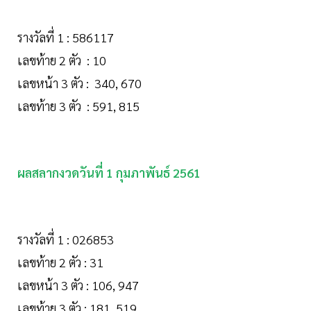
รางวัลที่ 1 : 586117
เลขท้าย 2 ตัว : 10
เลขหน้า 3 ตัว : 340, 670
เลขท้าย 3 ตัว : 591, 815
ผลสลากงวดวันที่ 1 กุมภาพันธ์ 2561
รางวัลที่ 1 : 026853
เลขท้าย 2 ตัว : 31
เลขหน้า 3 ตัว : 106, 947
เลขท้าย 3 ตัว : 181, 519