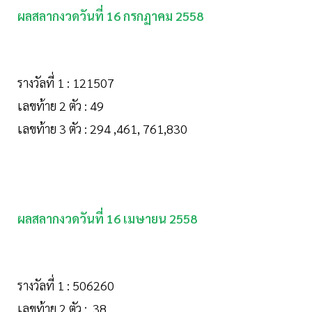
ผลสลากงวดวันที่ 16 กรกฏาคม 2558
รางวัลที่ 1 : 121507
เลขท้าย 2 ตัว : 49
เลขท้าย 3 ตัว : 294 ,461, 761,830
ผลสลากงวดวันที่ 16 เมษายน 2558
รางวัลที่ 1 : 506260
เลขท้าย 2 ตัว : 38