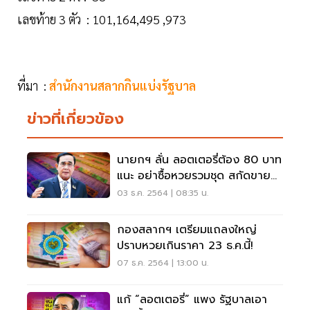
เลขท้าย 3 ตัว : 101,164,495 ,973
ที่มา :
สำนักงานสลากกินแบ่งรัฐบาล
ข่าวที่เกี่ยวข้อง
นายกฯ ลั่น ลอตเตอรี่ต้อง 80 บาท
แนะ อย่าซื้อหวยรวมชุด สกัดขาย
เกินราคา
03 ธ.ค. 2564 | 08:35 น.
กองสลากฯ เตรียมแถลงใหญ่
ปราบหวยเกินราคา 23 ธ.ค.นี้!
07 ธ.ค. 2564 | 13:00 น.
แก้ “ลอตเตอรี่” แพง รัฐบาลเอา