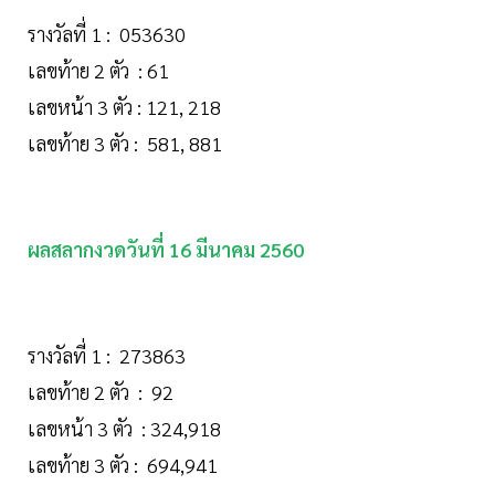
รางวัลที่ 1 : 053630
เลขท้าย 2 ตัว : 61
เลขหน้า 3 ตัว : 121, 218
เลขท้าย 3 ตัว : 581, 881
ผลสลากงวดวันที่ 16 มีนาคม 2560
รางวัลที่ 1 : 273863
เลขท้าย 2 ตัว : 92
เลขหน้า 3 ตัว : 324,918
เลขท้าย 3 ตัว : 694,941