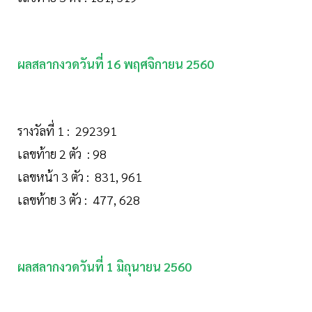
ผลสลากงวดวันที่ 16 พฤศจิกายน 2560
รางวัลที่ 1 : 292391
เลขท้าย 2 ตัว : 98
เลขหน้า 3 ตัว : 831, 961
เลขท้าย 3 ตัว : 477, 628
ผลสลากงวดวันที่ 1 มิถุนายน 2560