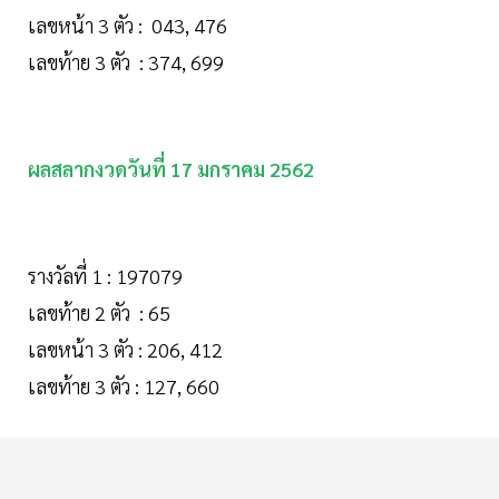
เลขหน้า 3 ตัว : 043, 476
เลขท้าย 3 ตัว : 374, 699
ผลสลากงวดวันที่ 17 มกราคม 2562
รางวัลที่ 1 : 197079
เลขท้าย 2 ตัว : 65
เลขหน้า 3 ตัว : 206, 412
เลขท้าย 3 ตัว : 127, 660