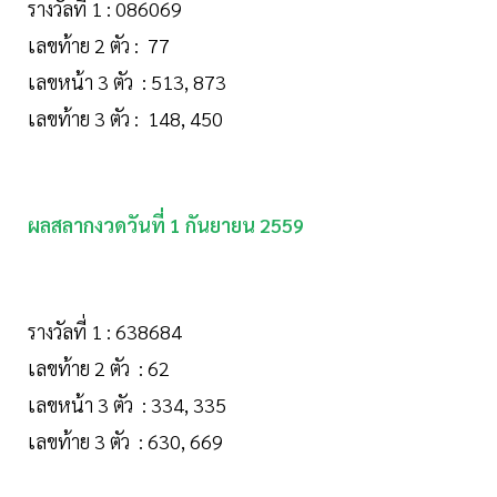
รางวัลที่ 1 : 086069
เลขท้าย 2 ตัว : 77
เลขหน้า 3 ตัว : 513, 873
เลขท้าย 3 ตัว : 148, 450
ผลสลากงวดวันที่ 1 กันยายน 2559
รางวัลที่ 1 : 638684
เลขท้าย 2 ตัว : 62
เลขหน้า 3 ตัว : 334, 335
เลขท้าย 3 ตัว : 630, 669