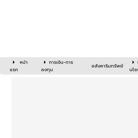
หน้า
การเงิน-การ
อสังหาริมทรัพย์
แรก
ลงทุน
นโย