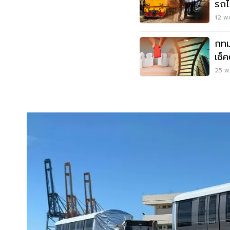
รถไ
12 พ.
กทม
เช็ค
25 พ.