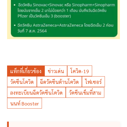
แท็กที่เกี่ยวข้อง
ข่าวเด่น
โควิด-19
วัคซีนโควิด
ฉีดวัคซีนต้านโควิด
ไฟเซอร์
ลงทะเบียนฉีดวัคซีนโควิด
วัคซีนเข็มที่สาม
นนท์ Booster