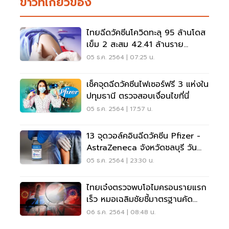
ข่าวที่เกี่ยวข้อง
ไทยฉีดวัคซีนโควิดทะลุ 95 ล้านโดส
เข็ม 2 สะสม 42.41 ล้านราย
58.9% ของประชากร
05 ธ.ค. 2564 | 07:25 น.
เช็คจุดฉีดวัคซีนไฟเซอร์ฟรี 3 แห่งใน
ปทุมธานี ตรวจสอบเงื่อนไขที่นี่
05 ธ.ค. 2564 | 17:57 น.
13 จุดวอล์คอินฉีดวัคซีน Pfizer -
AstraZeneca จังหวัดชลบุรี วัน
นี้-12 ธ.ค.64
05 ธ.ค. 2564 | 23:30 น.
ไทยเจ๋งตรวจพบโอไมครอนรายแรก
เร็ว หมอเฉลิมชัยชี้มาตรฐานคัด
กรองระดับโลก
06 ธ.ค. 2564 | 08:48 น.