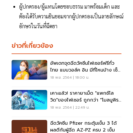
ผู้ปกครอง/ผู้แทนโดยชอบธรรม มาพร้อมเด็ก และ
ต้องได้รับความยินยอมจากผู้ปกครองเป็นลายลักษณ์
อักษรในวันที่ฉีดยา
ข่าวที่เกี่ยวข้อง
อัพเดทจุดฉีดวัคซีนไฟเซอร์ฟรีทั่ว
ไทย แบบวอล์ค อิน มีที่ไหนบ้าง เช็ค
ที่นี่
18 พ.ย. 2564 | 18:00 น.
เคาะแล้ว! ราคายาเม็ด "แพกซ์โล
วิด"ของไฟเซอร์ ถูกกว่า "โมลนูพิรา
เวียร์”
18 พ.ย. 2564 | 22:49 น.
ฉีดวัคซีน Pfizer กระตุ้นเข็ม 3 ได้
ผลดีกับผู้ฉีด AZ-PZ ครบ 2 เข็ม