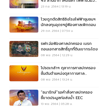
45 ล้านบาท ให้บริษัท ไฟฟ้าชีวมวล
จำกัด
23 ก.ย. 2564 | 13:19 น.
โวยถูกตัดสิทธิชิงโรงไฟฟ้าชุมชนฯ
นักลงทุนอุดรฯขู่ฟ้องศาลเพิกถอน
29 ต.ค. 2564 | 07:54 น.
รฟท.จ่อฟ้องศาลปกครอง เบรก
ถอนเอกสารสิทธิ์รุกที่ดินเขากระโดง
08 พ.ย. 2564 | 12:29 น.
โปรดเกล้าฯ ตุลาการศาลปกครอง
ชั้นต้นตำแหน่งตุลาการศาล
ปกครองกลาง 19 ราย
08 พ.ย. 2564 | 13:24 น.
“ธนารักษ์”รอคำสั่งศาลปกครอง
ชี้ขาดประมูลท่อส่งน้ำ EEC
13 พ.ย. 2564 | 05:28 น.