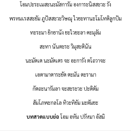
โอมปะระเมสะนะมัสการัม องการะนิสสะวะ รัง
พรหมเรสสะยัม ภูปัสสะวะวิษณุ ไวยะทานะโมโทติลูกปัม
ทะระมา ยิกยานัง ยะไวยะลา คะมุลัม
สะทา นันตะระ วิมุสะตินัน
นะมัตเต นะมัตเตร จะ อะการัง ตโถวาจะ
เอตามาตาระยัต ตะมัน ตะรามา
กัตถะนารัมลา จะสะระวะ ปะติตัม
สัมโภพะกลโล ทิวะทิยัม มะตัมยะ
บทสวดแบบย่อ
โอม อหัม ปรัหมา อัสมิ