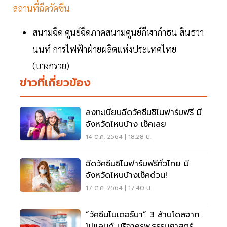
สถานที่ฉีดวัคซีน
สนามฉีด ศูนย์ฉีดภาคสนามศูนย์กีฬากำธน สินธวา
นนท์ การไฟฟ้าฝ่ายผลิตแห่งประเทศไทย
(บางกรวย)
ข่าวที่เกี่ยวข้อง
ลงทะเบียนฉีดวัคซีนซิโนฟาร์มฟรี มี
จังหวัดไหนบ้าง เช็คเลย
14 ต.ค. 2564 | 18:28 น.
ฉีดวัคซีนซิโนฟาร์มฟรีทั่วไทย มี
จังหวัดไหนบ้างเช็คด่วน!
17 ต.ค. 2564 | 17:40 น.
“วัคซีนโมเดอร์นา” 3 ล้านโดสจาก
โปแลนด์ บริจาครพ.ธรรมศาสตร์