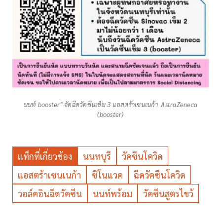
นนท์ booster" จัดฉีดวัคซีนเข็ม 3 แอสตร้าเซนเนก้า AstraZeneca
(booster)
แท็กที่เกี่ยวข้อง
นนทบุรี
วัคซีนโควิด
แอสตร้าเซนเนก้า
ซิโนแวค
ฉีดวัคซีนโควิด
วอล์คอินฉีดวัคซีน
นนท์พร้อม
วัคซีนสูตรไขว้