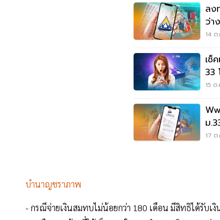
ลงท
ว่า
50%
14 ต.
เช็
33 
สัปด
15 ต.
Www
ม.3
ถึง
17 ต.
บำนาญชราภาพ
- กรณีจ่ายเงินสมทบไม่น้อยกว่า 180 เดือน มีสิทธิได้รับ