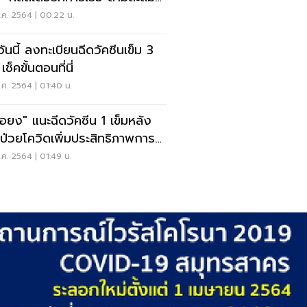
ง 1,189 ราย
.ค. 2564 | 00:22 น.
มวันนี้ ลงทะเบียนฉีดวัคซีนเข็ม 3
เช็คขั้นตอนที่นี่
ค. 2564 | 01:40 น.
อยง" แนะฉีดวัคซีน 1 เข็มหลัง
ป่วยโควิดเพิ่มประสิทธิภาพการ
งกัน
ค. 2564 | 01:49 น.