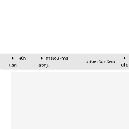
หน้า
การเงิน-การ
อสังหาริมทรัพย์
แรก
ลงทุน
นโย