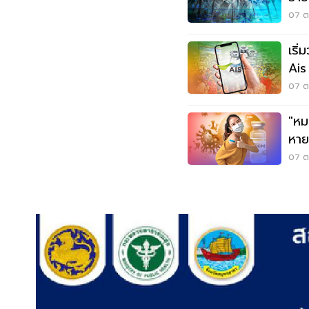
พุ่
07 ต
เริ่
Ais 
07 ต.
"หม
หาย
ป้อ
07 ต.