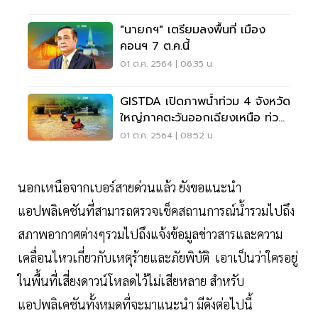
"นายกฯ" เตรียมลงพื้นที่ เมือง
คอนฯ 7 ต.ค.นี้
01 ต.ค. 2564 | 06:35 น.
GISTDA เปิดภาพน้ำท่วม 4 จังหวัด
ใหญ่ภาคตะวันออกเฉียงเหนือ ท่วม
กว่า 4 แสนไร่
01 ต.ค. 2564 | 08:52 น.
นอกเหนือจากเบอร์สายด่วนแล้ว ยังขอแนะนำ
แอปพลิเคชันที่สามารถตรวจเช็คสถานการณ์น้ำรวมไปถึง
สภาพอากาศต่างๆรวมไปถึงแจ้งข้อมูลข่าวสารและความ
เคลื่อนไหวเกี่ยวกับเหตุร้ายและภัยพิบัติ เอาเป็นว่าใครอยู่
ในพื้นที่เสี่ยงดาวน์โหลดไว้ไม่เสียหลาย สำหรับ
แอปพลิเคชันทั้งหมดที่จะมาแนะนำ มีดังต่อไปนี้