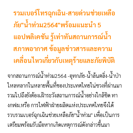
รวมเบอร์โทรฉุกเฉิน-สายด่วนช่วยเหลือ
ภัย"น้ำท่วม2564"พร้อมแนะนำ 5
แอปพลิเคชัน รู้เท่าทันสถานการณ์น้ำ
สภาพอากาศ ข้อมูลข่าวสารและความ
เคลื่อนไหวเกี่ยวกับเหตุร้ายและภัยพิบัติ
จากสถานการณ์น้ำท่วม2564 -อุทกภัย-น้ำล้นตลิ่ง-น้ำป่า
ไหลหลากในหลายพื้นที่ของประเทศไทยใน่ชวงที่ผ่านมา
รวมไปถึงยังต้องเฝ้าระวังสถานการณ์น้ำอย่างใกล้ชิด ทา
งกฟผ.หรือ การไฟฟ้าฝ่ายผลิตแห่งประเทศไทยจึงได้
รวบรวมเบอร์ฉุกเฉินช่วยเหลือภัย"น้ำท่วม" เพื่อเป็นการ
เตรียมพร้อมรับมือหากเกิดเหตุการณ์ดังกล่าวขึ้นมา