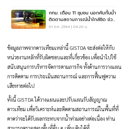
กทม. เตือน 11 ชุมชน นอกคันกั้นน้ำ
ติดตามสถานการณ์น้ำใกล้ชิด ช่วง
1-5 ต.ค.64
01 ต.ค. 2564 | 04:20 น.
ข้อมูลภาพจากดาวเทียมเหล่านี้ GISTDA จะส่งต่อให้กับ
หน่วยงานหลักที่รับผิดชอบและที่เกี่ยวข้อง เพื่อนำไปใช้
สนับสนุนการบริหารจัดการตามภารกิจ ทั้งด้านการวางแผน
การติดตาม การประเมินสถานการณ์ และการฟื้นฟูความ
เสียหายต่อไป
ทั้งนี้ GISTDA ได้วางแผนและปรับแผนรับสัญญาณ
ดาวเทียม เพื่อวิเคราะห์และติดตามสถานการณ์ในพื้นที่ที่
คาดว่าจะได้รับผลกระทบจากน้ำท่วมอย่างต่อเนื่อง ท่าน
สามารถตรวจสอบพื้นที่อื่น ๆ เพิ่มเติมได้ที่