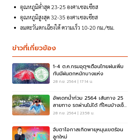
อุณหภูมิต่ำสุด 23-25 องศาเซลเซียส
อุณหภูมิสูงสุด 32-35 องศาเซลเซียส
ลมตะวันตกเฉียงใต้ ความเร็ว 10-20 กม./ชม.
ข่าวที่เกี่ยวข้อง
1-4 ต.ค.กรมอุตุฯเตือนไทยฝนเพิ่ม
กับมีฝนตกหนักบางแห่ง
28 ก.ย. 2564 | 17:14 น.
อัพเดทน้ำท่วม 2564 เส้นทาง 25
สายทาง รถผ่านไม่ได้ ที่ไหนบ้างเช็ค
เลย
28 ก.ย. 2564 | 23:58 น.
จับตาโอกาสเกิดพายุหมุนเขตร้อน
ลูกใหม่