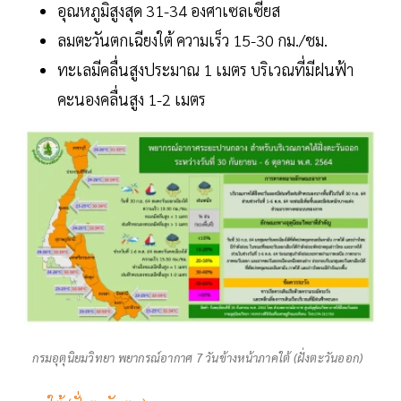
อุณหภูมิสูงสุด 31-34 องศาเซลเซียส
ลมตะวันตกเฉียงใต้ ความเร็ว 15-30 กม./ชม.
ทะเลมีคลื่นสูงประมาณ 1 เมตร บริเวณที่มีฝนฟ้า
คะนองคลื่นสูง 1-2 เมตร
กรมอุตุนิยมวิทยา พยากรณ์อากาศ 7 วันข้างหน้าภาคใต้ (ฝั่งตะวันออก)