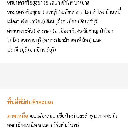
พระนครศรีอยุธยา (อ.เสนา ผักไห่ บางบาล
พระนครศรีอยุธยา) ลพบุรี (อ.ชัยบาดาล โคกสําโรง บ้านหมี่
เมืองฯ พัฒนานิคม) สิงห์บุรี (อ.เมืองฯ อินทร์บุรี
ค่ายบางระจัน) อ่างทอง (อ.เมืองฯ วิเศษชัยชาญ ป่าโมก
ไชโย) สุพรรณบุรี (อ.บางปลาม้า สองพี่น้อง) และ
ปราจีนบุรี (อ.กบินทร์บุรี)
พื้นที่ที่มีฝนฟ้าคะนอง
ภาคเหนือ
จ.แม่ฮ่องสอน เชียงใหม่ และลำพูน ภาคตะวัน
ออกเฉียงเหนือ จ.เลย บุรีรัมย์ สุรินทร์