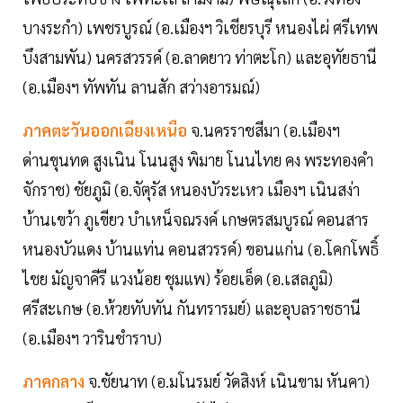
บางระกำ) เพชรบูรณ์ (อ.เมืองฯ วิเชียรบุรี หนองไผ่ ศรีเทพ
บึงสามพัน) นครสวรรค์ (อ.ลาดยาว ท่าตะโก) และอุทัยธานี
(อ.เมืองฯ ทัพทัน ลานสัก สว่างอารมณ์)
ภาคตะวันออกเฉียงเหนือ
จ.นครราชสีมา (อ.เมืองฯ
ด่านขุนทด สูงเนิน โนนสูง พิมาย โนนไทย คง พระทองคำ
จักราช) ชัยภูมิ (อ.จัตุรัส หนองบัวระเหว เมืองฯ เนินสง่า
บ้านเขว้า ภูเขียว บำเหน็จณรงค์ เกษตรสมบูรณ์ คอนสาร
หนองบัวแดง บ้านแท่น คอนสวรรค์) ขอนแก่น (อ.โคกโพธิ์
ไชย มัญจาคีรี แวงน้อย ชุมแพ) ร้อยเอ็ด (อ.เสลภูมิ)
ศรีสะเกษ (อ.ห้วยทับทัน กันทรารมย์) และอุบลราชธานี
(อ.เมืองฯ วารินชําราบ)
ภาคกลาง
จ.ชัยนาท (อ.มโนรมย์ วัดสิงห์ เนินขาม หันคา)