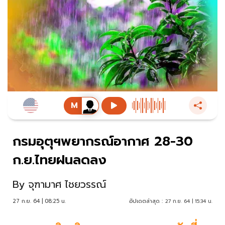
กรมอุตุฯพยากรณ์อากาศ 28-30
ก.ย.ไทยฝนลดลง
By
จุฑามาศ ไชยวรรณ์
27 ก.ย. 64 | 08:25 น.
อัปเดตล่าสุด :
27 ก.ย. 64 | 15:34 น.