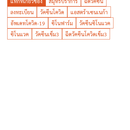
แท็กที่เกี่ยวข้อง
สมุทรปราการ
ฉีดวัคซีน
ลงทะเบียน
วัคซีนโควิด
แอสตร้าเซนเนก้า
อัพเดทโควิด-19
ซิโนฟาร์ม
วัคซีนซิโนแวค
ซิโนแวค
วัคซีนเข็ม3
ฉีดวัคซีนโควิดเข็ม3