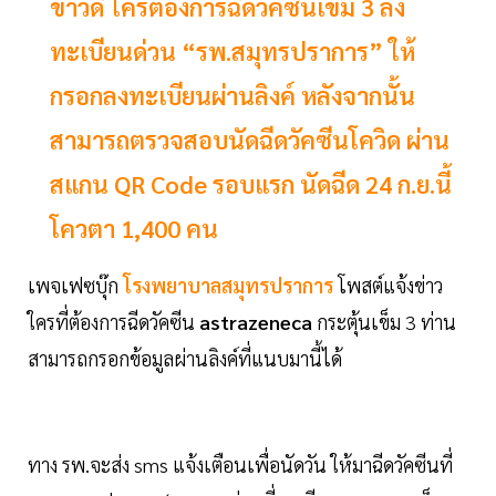
ข่าวดี ใครต้องการฉีดวัคซีนเข็ม 3 ลง
ทะเบียนด่วน “รพ.สมุทรปราการ” ให้
กรอกลงทะเบียนผ่านลิงค์ หลังจากนั้น
สามารถตรวจสอบนัดฉีดวัคซีนโควิด ผ่าน
สแกน QR Code รอบแรก นัดฉีด 24 ก.ย.นี้
โควตา 1,400 คน
เพจเฟซบุ๊ก
โรงพยาบาลสมุทรปราการ
โพสต์แจ้งข่าว
ใครที่ต้องการฉีดวัคซีน
astrazeneca
กระตุ้นเข็ม 3 ท่าน
สามารถกรอกข้อมูลผ่านลิงค์ที่แนบมานี้ได้
ทาง รพ.จะส่ง sms แจ้งเตือนเพื่อนัดวัน ให้มาฉีดวัคซีนที่