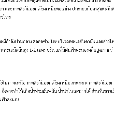
โน้มเคลื่อนเข้าปกคลุมชายฝั่งประเทศเวียดนามตอนกลาง และจะ
ออก และภาคตะวันออกเฉียงเหนือตอนล่าง ประกอบกับมรสุมตะวัน
่าวไทย
ะมีกำลังปานกลาง ตลอดช่วง โดยบริเวณทะเลอันดามันและอ่าวไ
ะเลมีคลื่นสูง 1-2 เมตร บริเวณที่มีฝนฟ้าคะนองคลื่นสูงมากกว่
ี่ยงภัยในภาคเหนือ ภาคตะวันออกเฉียงเหนือ ภาคกลาง ภาคตะวันออก
่งอาจทำให้เกิดน้ำท่วมฉับพลัน น้ำป่าไหลหลากได้ สำหรับชาวเร
ีฝนฟ้าคะนอง