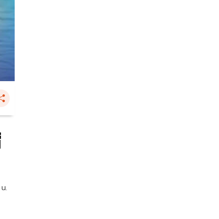
่
 น.