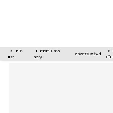
หน้า
การเงิน-การ
อสังหาริมทรัพย์
แรก
ลงทุน
นโย