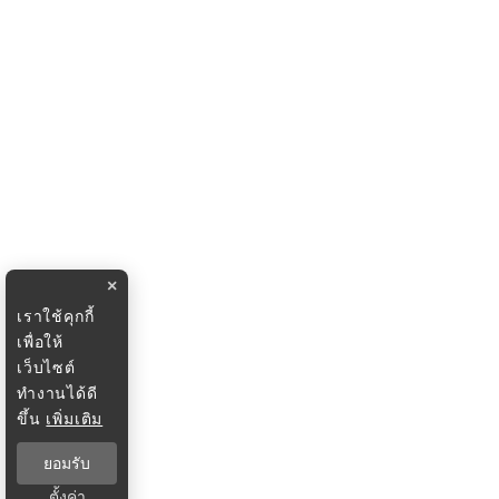
×
เราใช้คุกกี้
เพื่อให้
เว็บไซต์
ทำงานได้ดี
ขึ้น
เพิ่มเติม
ยอมรับ
ตั้งค่า