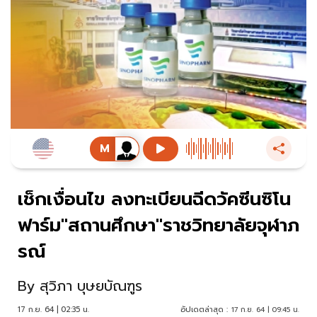
เช็กเงื่อนไข ลงทะเบียนฉีดวัคซีนซิโน
ฟาร์ม"สถานศึกษา"ราชวิทยาลัยจุฬาภ
รณ์
By
สุวิภา บุษยบัณฑูร
17 ก.ย. 64 | 02:35 น.
อัปเดตล่าสุด :
17 ก.ย. 64 | 09:45 น.