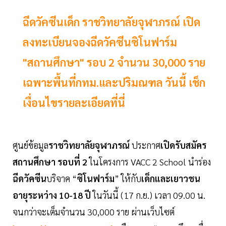
ฉีดวัคซีนเด็ก ราชวิทยาลัยจุฬาภรณ์ เปิด
ลงทะเบียนจองฉีดวัคซีนซิโนฟาร์ม
"สถานศึกษา" รอบ 2 จำนวน 30,000 ราย
เฉพาะพื้นที่กทม.และปริมณฑล วันนี้ เช็ก
เงื่อนไขรายละเอียดที่นี่
ศูนย์ข้อมูล
ราชวิทยาลัยจุฬาภรณ์
ประกาศ
เปิดรับสมัคร
สถานศึกษา รอบที่ 2
ในโครงการ VACC 2 School นำร่อง
ฉีดวัคซีน
บริจาค “
ซิโนฟาร์ม
” ให้กับ
เด็กและเยาวชน
อายุระหว่าง 10-18 ปี
ในวันนี้ (17 ก.ย.) เวลา 09.00 น.
จนกว่าจะเต็มจำนวน 30,000 ราย ผ่านเว็บไซต์