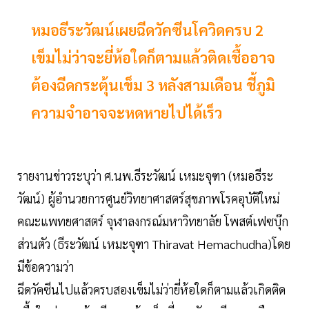
หมอธีระวัฒน์เผยฉีดวัคซีนโควิดครบ 2
เข็มไม่ว่าจะยี่ห้อใดก็ตามแล้วติดเชื้ออาจ
ต้องฉีดกระตุ้นเข็ม 3 หลังสามเดือน ชี้ภูมิ
ความจำอาจจะหดหายไปได้เร็ว
รายงานข่าวระบุว่า ศ.นพ.ธีระวัฒน์ เหมะจุฑา (หมอธีระ
วัฒน์) ผู้อำนวยการศูนย์วิทยาศาสตร์สุขภาพโรคอุบัติใหม่
คณะแพทยศาสตร์ จุฬาลงกรณ์มหาวิทยาลัย โพสต์เฟซบุ๊ก
ส่วนตัว (ธีระวัฒน์ เหมะจุฑา Thiravat Hemachudha)โดย
มีข้อความว่า
ฉีดวัคซีนไปแล้วครบสองเข็มไม่ว่ายี่ห้อใดก็ตามแล้วเกิดติด