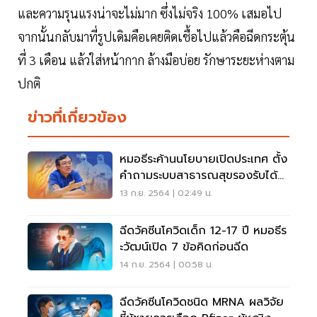
และความรุนแรงน่าจะไม่มาก ซึ่งไม่จริง 100% เสมอไป
จากนั้นกลับมาที่รูปเดิมคือเคยติดเชื้อไปแล้วคือฉีดกระตุ้น
ที่ 3 เดือน แล้วใส่หน้ากาก ล้างมือบ่อย รักษาระยะห่างตาม
ปกติ
ข่าวที่เกี่ยวข้อง
หมอธีระค้านนโยบายเปิดประเทศ ตั้ง
คำถามระบบสาธารณสุขรองรับได้
ใครยืนยัน
13 ก.ย. 2564 | 02:49 น.
ฉีดวัคซีนโควิดเด็ก 12-17 ปี หมอธีร
ะวัฒน์เปิด 7 ข้อคิดก่อนฉีด
14 ก.ย. 2564 | 00:58 น.
ฉีดวัคซีนโควิดชนิด MRNA ผลวิจัย