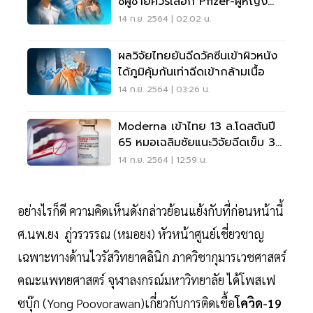
ชี้ผู้ชายควรเลือก Pfizer-ผู้หญิง
Moderna
14 ก.ย. 2564 | 02:02 น.
ผลวิจัยไทยยันฉีดวัคซีนเข้าผิวหนัง
ได้ภูมิคุ้มกันเท่าฉีดเข้ากล้ามเนื้อ
14 ก.ย. 2564 | 03:26 น.
Moderna เข้าไทย 13 ล.โดสต้นปี
65 หมอเฉลิมชัยแนะวิจัยฉีดเข็ม 3
หลัง Sinopharm
14 ก.ย. 2564 | 12:59 น.
อย่างไรก็ดี ความคิดเห็นดังกล่าวย้อนแย้งกับที่ก่อนหน้านี้
ศ.นพ.ยง ภู่วรวรรณ (หมอยง) หัวหน้าศูนย์เชี่ยวชาญ
เฉพาะทางด้านไวรัสวิทยาคลินิก ภาควิชากุมารเวชศาสตร์
คณะแพทยศาสตร์ จุฬาลงกรณ์มหาวิทยาลัย ได้โพสเฟ
ซบุ๊ก (Yong Poovorawan)เกี่ยวกับการติดเชื้อ
โควิด-19