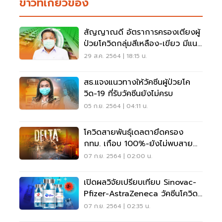
ข่าวที่เกี่ยวข้อง
สัญญาณดี อัตราการครองเตียงผู้
ป่วยโควิดกลุ่มสีเหลือง-เขียว มีแนว
โน้มลดลง
29 ส.ค. 2564 | 18:15 น.
สธ.แจงแนวทางให้วัคซีนผู้ป่วยโค
วิด-19 ที่รับวัคซีนยังไม่ครบ
05 ก.ย. 2564 | 04:11 น.
โควิดสายพันธุ์เดลตายึดครอง
กทม. เกือบ 100%-ยังไม่พบสาย
พันธุ์มิว
07 ก.ย. 2564 | 02:00 น.
เปิดผลวิจัยเปรียบเทียบ Sinovac-
Pfizer-AstraZeneca วัคซีนโควิด
3 เทคโนโลยี
07 ก.ย. 2564 | 02:35 น.