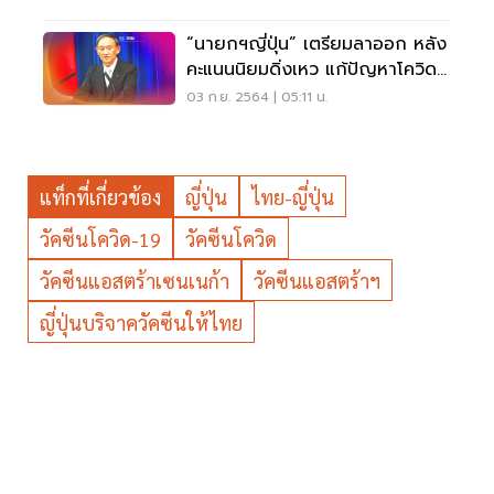
“นายกฯญี่ปุ่น” เตรียมลาออก หลัง
คะแนนนิยมดิ่งเหว แก้ปัญหาโควิด
ล้มเหลว
03 ก.ย. 2564 | 05:11 น.
แท็กที่เกี่ยวข้อง
ญี่ปุ่น
ไทย-ญี่ปุ่น
วัคซีนโควิด-19
วัคซีนโควิด
วัคซีนแอสตร้าเซนเนก้า
วัคซีนแอสตร้าฯ
ญี่ปุ่นบริจาควัคซีนให้ไทย