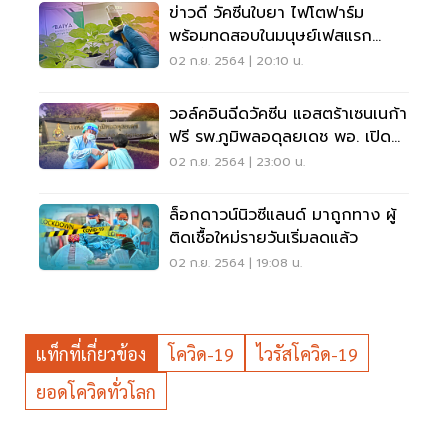
ข่าวดี วัคซีนใบยา ไฟโตฟาร์ม
พร้อมทดสอบในมนุษย์เฟสแรก
ก.ย.นี้
02 ก.ย. 2564 | 20:10 น.
วอล์คอินฉีดวัคซีน แอสตร้าเซนเนก้า
ฟรี รพ.ภูมิพลอดุลยเดช พอ. เปิด
วันสุดท้าย !
02 ก.ย. 2564 | 23:00 น.
ล็อกดาวน์นิวซีแลนด์ มาถูกทาง ผู้
ติดเชื้อใหม่รายวันเริ่มลดแล้ว
02 ก.ย. 2564 | 19:08 น.
แท็กที่เกี่ยวข้อง
โควิด-19
ไวรัสโควิด-19
ยอดโควิดทั่วโลก