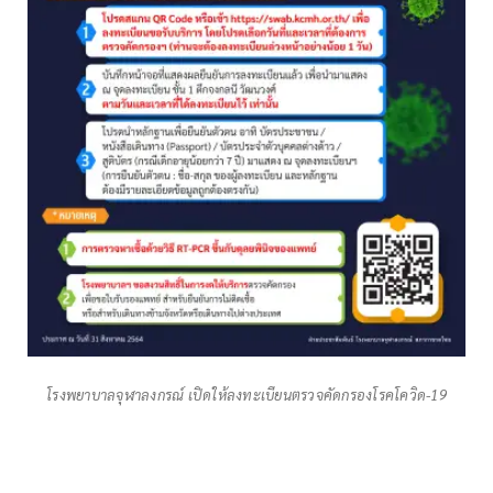
โรงพยาบาลจุฬาลงกรณ์ เปิดให้ลงทะเบียนตรวจคัดกรองโรคโควิด-19