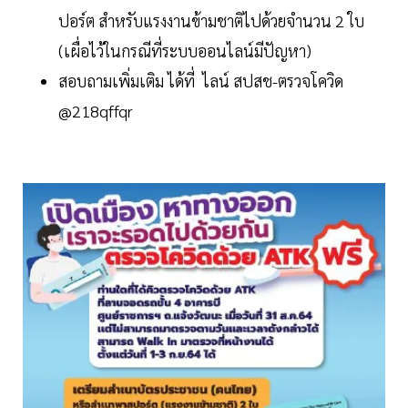
ปอร์ต สำหรับแรงงานข้ามชาติไปด้วยจำนวน 2 ใบ
(เผื่อไว้ในกรณีที่ระบบออนไลน์มีปัญหา)
สอบถามเพิ่มเติม ได้ที่ ไลน์ สปสช-ตรวจโควิด
@218qffqr