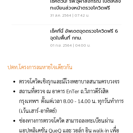
เช็คด่วน! รพ.จุฬาลงกรณ์ เปิดให้ลง
ทะเบียนล่วงหน้าตรวจโควิดฟรี
31 ส.ค. 2564 | 07:42 น.
เช็คที่นี่ อัพเดตจุดตรวจโควิดฟรี 6
จุดในพื้นที่ กทม.
01 ก.ย. 2564 | 04:00 น.
ปตท.โครงการลมหายใจเดียวกัน
ตรวจโควิดเชิงรุกและมีโรงพยาบาลสนามครบวงจร
สถานที่ตรวจ ณ อาคาร EnTer ถ.วิภาวดีรังสิต
กรุงเทพฯ ตั้งแต่เวลา 8.00 - 14.00 น. ทุกวันทำการ
(เว้นเสาร์-อาทิตย์)
ช่องทางการตรวจโควิด สามารถลงทะเบียนผ่าน
แอปพลิเคชัน QueQ และ วอล์ก อิน walk-in เพื่อ