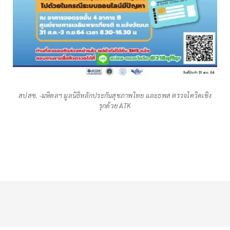
สปสช. -มหิดลฯ มูลนิธิหลักประกันสุขภาพไทย และธพส ตรวจโควิดเชิง
รุกด้วย ATK