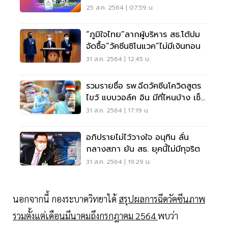
25 ส.ค. 2564 | 07:59 น.
“ภูมิใจไทย”ลากผู้บริหาร สธ.โต้ปม
จัดซื้อ“วัคซีนซิโนแวค”ไม่มีเงินทอน
31 ส.ค. 2564 | 12:45 น.
รวมรายชื่อ รพ.ฉีดวัคซีนโควิดสูตร
ไขว้ แบบวอล์ค อิน มีที่ไหนบ้าง เช็ค
ที่นี่
31 ส.ค. 2564 | 17:19 น.
อภิปรายไม่ไว้วางใจ อนุทิน ลั่น
กลางสภา ยัน สธ. ยุคนี้ไม่มีทุจริต
31 ส.ค. 2564 | 19:29 น.
นอกจากนี้ กองระบาดวิทยาได้
สรุปผลการฉีดวัคซีนภาพ
รวมตั้งแต่เดือนมีนาคมถึงกรกฎาคม 2564
พบว่า