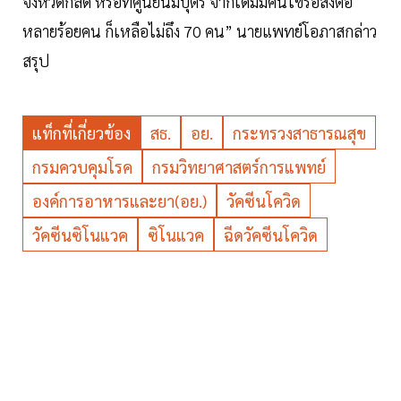
จังหวัดก็ลด หรือที่ศูนย์นิมิบุตร จากเดิมมีคนไข้รอส่งต่อ
หลายร้อยคน ก็เหลือไม่ถึง 70 คน” นายแพทย์โอภาสกล่าว
สรุป
แท็กที่เกี่ยวข้อง
สธ.
อย.
กระทรวงสาธารณสุข
กรมควบคุมโรค
กรมวิทยาศาสตร์การแพทย์
องค์การอาหารและยา(อย.)
วัคซีนโควิด
วัคซีนซิโนแวค
ซิโนแวค
ฉีดวัคซีนโควิด