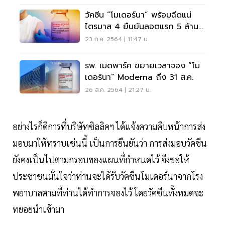
วัคซีน “โมเดอร์นา” พร้อมฉีดแน่
ไตรมาส 4 ยืนยันลอตแรก 5 ล้าน
โดส
23 ก.ค. 2564 | 11:47 น.
รพ. เมดพาร์ค ขยายเวลาจอง “โม
เดอร์นา” Moderna ถึง 31 ส.ค.
26 ส.ค. 2564 | 21:27 น.
อย่างไรก็ดีการที่บริษัทซิลลิคฯ ได้แจ้งความคืบหน้าการส่ง
มอบมาให้ทราบเช่นนี้ เป็นการยืนยันว่า การส่งมอบวัคชีน
ยังคงเป็นไปตามกรอบของแผนที่กำหนดไว้ จึงขอให้
ประชาชนมั่นใจว่าท่านจะได้รับวัคซีนโมเดอร์นาจากโรง
พยาบาลตามที่ท่านได้ทำการจองไว้ โดยวัคซีนทั้งหมดจะ
ทยอยนำเข้ามา