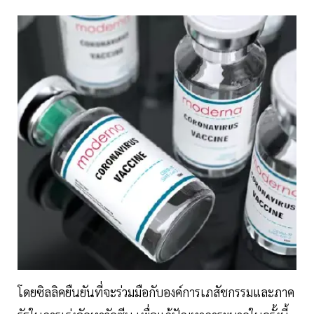
โดยซิลลิคยืนยันที่จะร่วมมือกับองค์การเภสัชกรรมและภาค