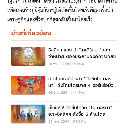
รัฐในการเร่งจัดหาวัคซีน เพื่อแก้ปัญหาการะบาดในครั้งนี้
เพื่อเร่งสร้างภูมิคุ้มกันหมู่ให้เกิดขึ้นโดยเร็วที่สุดเพื่อนำ
เศรษฐกิจและชีวิตปกติสุขกลับคืนมาโดยเร็ว
ข่าวที่เกี่ยวข้อง
ซิลลิคฯ แจง นำ"โมเดิร์นนา"ออก
จำหน่าย ต้องประสานองค์การเภสัช
16 พ.ค. 2564 | 01:33 น.
เปิดไทม์ไลน์นำเข้า “วัคซีนโมเดอร์
นา” ถึงไทยไตรมาส 4 ชัวร์หรือมั่ว
นิ่ม!
03 ก.ค. 2564 | 11:49 น.
เซ็นแล้ว! วัคซีนโควิด “โมเดอร์นา”
อภ.-ซิลลิคฯ สั่งซื้อ 5 ล้านโดส
23 ก.ค. 2564 | 09:00 น.