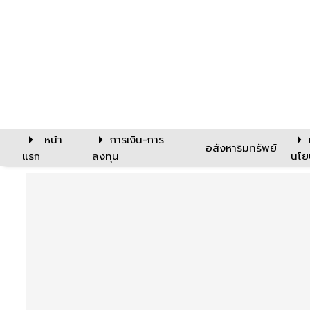
หน้า
การเงิน-การ
อสังหาริมทรัพย์
แรก
ลงทุน
นโย