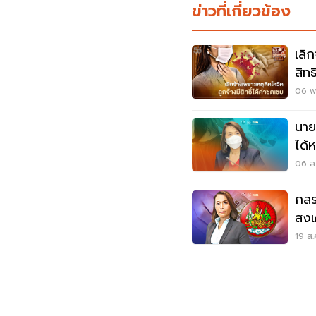
ข่าวที่เกี่ยวข้อง
เลิ
สิท
ได้ท
06 พ.
นาย
ได้
06 ส.
กสร
สงเ
19 ส.