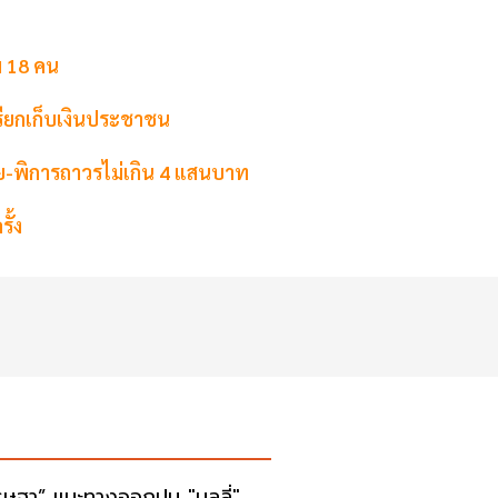
่ม 18 คน
รียกเก็บเงินประชาชน
ย-พิการถาวรไม่เกิน 4 แสนบาท
ั้ง
รษฐา” แนะทางออกปม "บูลลี่"