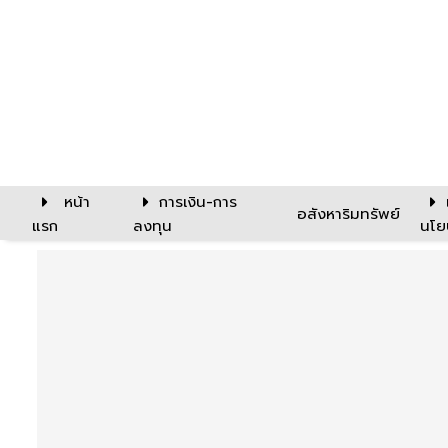
หน้า
การเงิน-การ
อสังหาริมทรัพย์
แรก
ลงทุน
นโย