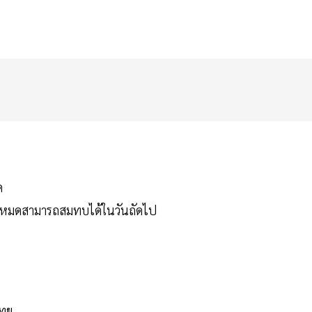
ด
ม่หมดสามารถสมทบได้ในวันถัดไป
ไทย