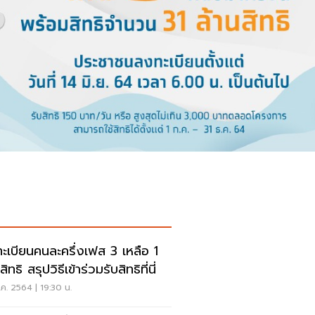
ะเบียนคนละครึ่งเฟส 3 เหลือ 1
สิทธิ สรุปวิธีเข้าร่วมรับสิทธิที่นี่
ค. 2564 | 19:30 น.