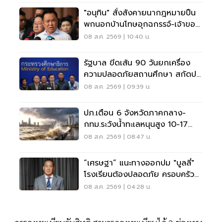
"อนุทิน" สั่งสังคายนากฎหมายปืน
พกนอกบ้านโทษอุกฉกรรจ์-เจ้าของ
โดนหนัก
08 ส.ค. 2569 | 10:40 น.
รัฐบาล ขีดเส้น 90 วันยกเครื่อง
ความปลอดภัยสถานศึกษา สกัดปม
บูลลี่
08 ส.ค. 2569 | 09:39 น.
ปภ.เตือน 6 จังหวัดภาคกลาง-
กทม.ระวังน้ำทะเลหนุนสูง 10-17
ส.ค.69
08 ส.ค. 2569 | 08:47 น.
“เศรษฐา” แนะทางออกปม "บูลลี่"
โรงเรียนต้องปลอดภัย ครอบครัว
ต้องรับฟัง
08 ส.ค. 2569 | 04:28 น.