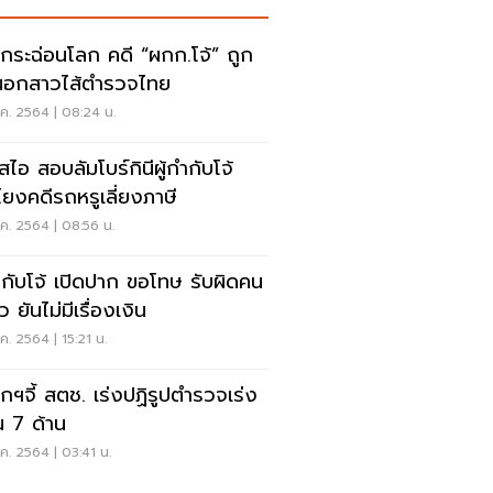
กระฉ่อนโลก คดี “ผกก.โจ้” ถูก
อนอกสาวไส้ตำรวจไทย
ค. 2564 | 08:24 น.
สไอ สอบลัมโบร์กินีผู้กำกับโจ้
ยงคดีรถหรูเลี่ยงภาษี
ค. 2564 | 08:56 น.
กำกับโจ้ เปิดปาก ขอโทษ รับผิดคน
ว ยันไม่มีเรื่องเงิน
ค. 2564 | 15:21 น.
กฯจี้ สตช. เร่งปฏิรูปตำรวจเร่ง
น 7 ด้าน
ค. 2564 | 03:41 น.