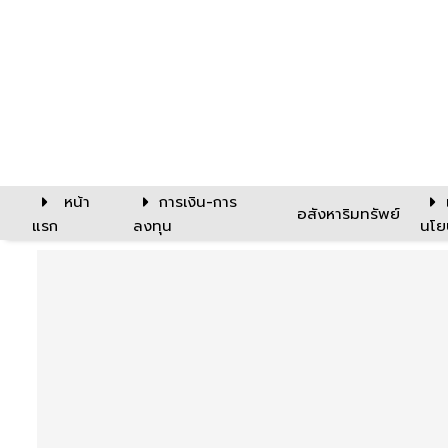
หน้า
การเงิน-การ
อสังหาริมทรัพย์
แรก
ลงทุน
นโย