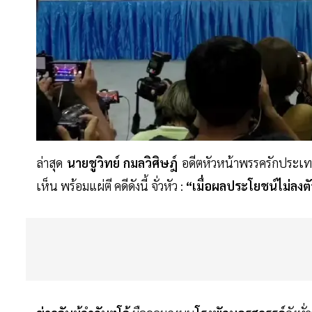
ล่าสุด
นายชูวิทย์ กมลวิศิษฎ์
อดีตหัวหน้าพรรครักประเ
เห็น พร้อมแผ่ตี คดีดังนี้ จั่วหัว :
“เมื่อผลประโยชน์ไม่ลงตั