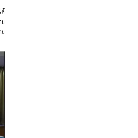
ได้
ถาม
าม