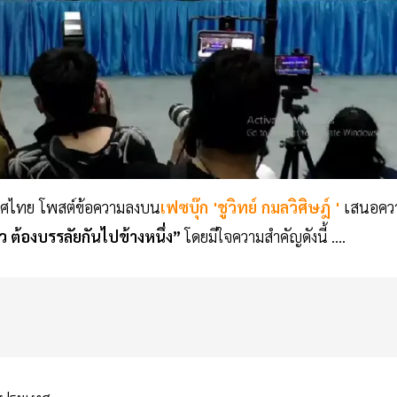
ทศไทย โพสต์ข้อความลงบน
เฟซบุ๊ก 'ชูวิทย์ กมลวิศิษฎ์ '
เสนอคว
ว ต้องบรรลัยกันไปข้างหนึ่ง”
โดยมีใจความสำคัญดังนี้ ....