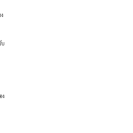
อง
จับ
ือง