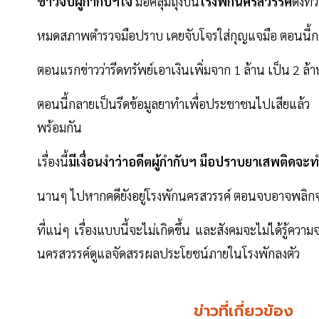
ข่าวจับผู้กำกับฯโจ้
มือคลุมถุงบน
โรงพักนครสวรรค์
ดังทั
หมดสภาพตำรวจมือปราบ เคยจับโจรใส่กุญแจมือ ตอนนี้กลั
ตอนแรกข่าวว่ารีดทรัพย์เอาเงินเพิ่มจาก 1 ล้าน เป็น 2 ล้าน
ตอนนี้กลายเป็นรีดข้อมูลยาทำเพื่อประชาชนไปเสียแล้ว ส่ว
พร้อมกัน
เรื่องนี้
มีเงื่อนงำว่าอดีตผู้กำกับฯ มือปราบยาเสพติดจะทำ
นานๆ ไปหากคดียังอยู่โรงพักนครสวรรค์ ตอนจบอาจพลิกจา
ที่แน่ๆ เรื่องแบบนี้จะไม่เกิดขึ้น และสังคมจะไม่ได้รู้ควา
นครสวรรค์ดูแลจัดสรรผลประโยชน์ภายในโรงพักลงตัว
ข่าวที่เกี่ยวข้อง