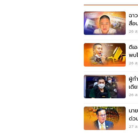
ฉาว
สื่
26 ส.
ดีเอ
พบโ
26 ส.
ผู้
เดีย
26 ส.
นาย
ด่ว
27 ส.