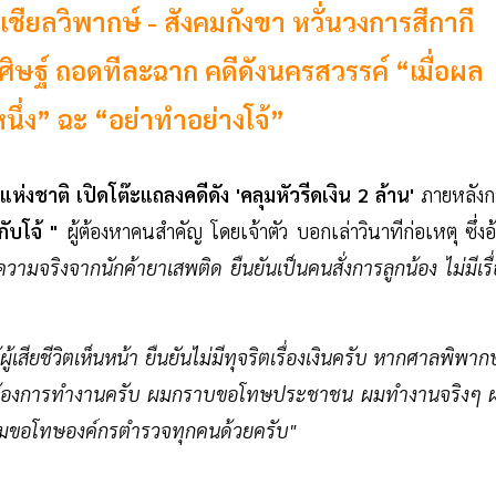
โซเชียลวิพากษ์ - สังคมกังขา หวั่นวงการสีกากี
ศิษฐ์ ถอดทีละฉาก คดีดังนครสวรรค์ “เมื่อผล
นึ่ง” ฉะ “อย่าทำอย่างโจ้”
่งชาติ เปิดโต๊ะแถลงคดีดัง 'คลุมหัวรีดเงิน 2 ล้าน'
ภายหลังก
กับโจ้ "
ผู้ต้องหาคนสำคัญ
โดยเจ้าตัว บอกเล่าวินาทีก่อเหตุ ซึ่งอ
ความจริงจากนักค้ายาเสพติด ยืนยันเป็นคนสั่งการลูกน้อง ไม่มีเรื
ู้เสียชีวิตเห็นหน้า ยืนยันไม่มีทุจริตเรื่องเงินครับ หากศาลพิพา
 ผมต้องการทำงานครับ ผมกราบขอโทษประชาชน ผมทำงานจริงๆ 
ะผมขอโทษองค์กรตำรวจทุกคนด้วยครับ"