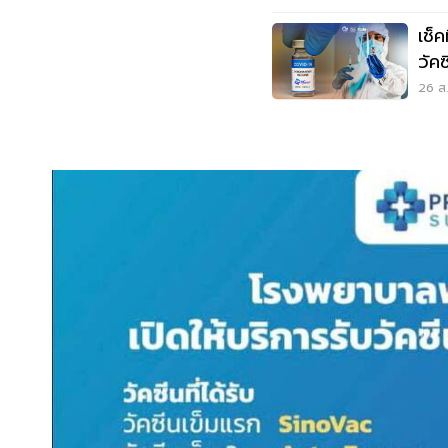
เช็ค
วัค
เสี่
26 ส.