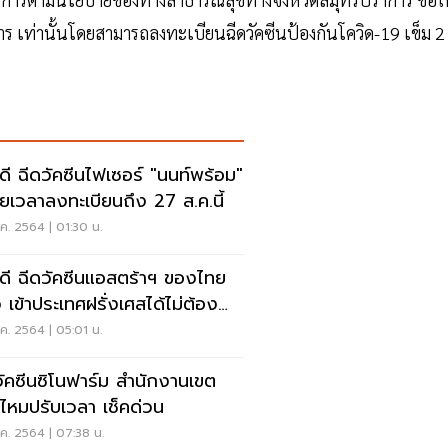
การ เท่านั้นโดยสามารถลงทะเบียนฉีดวัคซีนป้องกันโควิด-19 เข็ม 2
วดี ฉีดวัคซีนไฟเซอร์ "นนท์พร้อม"
ยเวลาลงทะเบียนถึง 27 ส.ค.นี้
ค. 2564 | 01:30 น.
วดี ฉีดวัคซีนแอสตร้าฯ ของไทย
ว เข้าประเทศฝรั่งเศสได้ไม่ต้อง
ตัว
ค. 2564 | 05:01 น.
วัคซีนซิโนฟาร์ม สำนักงานเขต
ไหมปรับเวลา เช็คด่วน
ค. 2564 | 07:38 น.