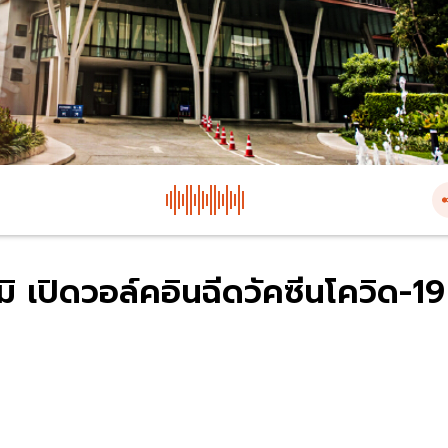
มิ เปิดวอล์คอินฉีดวัคซีนโควิด-19