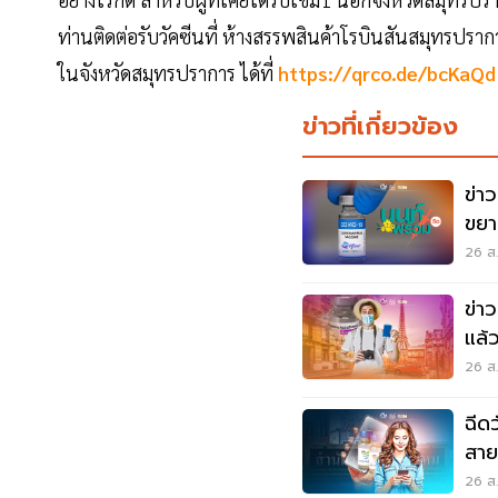
ท่านติดต่อรับวัคซีนที่ ห้างสรรพสินค้าโรบินสันสมุทรปรา
ในจังหวัดสมุทรปราการ ได้ที่
https://qrco.de/bcKaQd
ข่าวที่เกี่ยวข้อง
ข่า
ขยา
26 ส.
ข่า
แล้
กัก
26 ส.
ฉีด
สาย
26 ส.