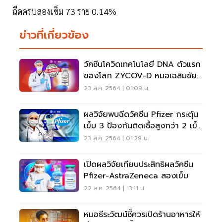
ฉีดครบสองเข็ม 73 ราย 0.14%
ข่าวที่เกี่ยวข้อง
วัคซีนโควิดเทคโนโลยี DNA ตัวแรก
ของโลก ZYCOV-D หมอเฉลิมชัยชี้
ไม่ต้องใช้เข็ม
23 ส.ค. 2564 | 01:09 น.
ผลวิจัยพบฉีดวัคซีน Pfizer กระตุ้น
เข็ม 3 ป้องกันติดเชื้อสูงกว่า 2 เข็ม
2-6 เท่า
23 ส.ค. 2564 | 01:29 น.
เปิดผลวิจัยเทียบประสิทธิผลวัคซีน
Pfizer-AstraZeneca สองเข็ม
22 ส.ค. 2564 | 13:11 น.
หมอธีระวัฒน์ชี้ควรเปิดร้านอาหารให้