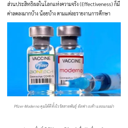
ส่วนประสิทธิผลในโลกแห่งความจริง (Effectiveness) ก็มี
ค่าลดลงมากบ้าง น้อยบ้าง ตามแต่ละรายงานการศึกษา
Pfizer-Moderna คุมได้ดีทั้งไวรัสสายพันธุ์ อัลฟา เบต้า และแกมม่า